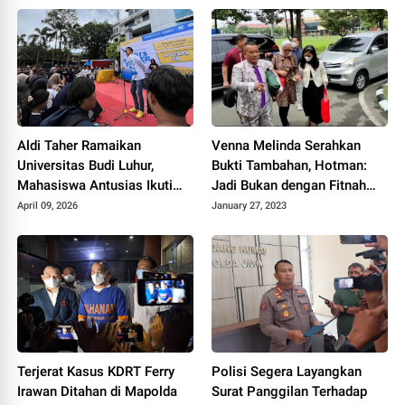
Aldi Taher Ramaikan
Venna Melinda Serahkan
Universitas Budi Luhur,
Bukti Tambahan, Hotman:
Mahasiswa Antusias Ikuti
Jadi Bukan dengan Fitnah
Acara Interaktif
Fitnahan!!!
April 09, 2026
January 27, 2023
Terjerat Kasus KDRT Ferry
Polisi Segera Layangkan
Irawan Ditahan di Mapolda
Surat Panggilan Terhadap