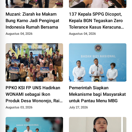
Muzani: Ziarah ke Makam
137 Kepala SPPG Dicopot,
Bung Karno Jadi Pengingat
Kepala BGN Tegaskan Zero
Indonesia Rumah Bersama
Tolerance Kasus Keracunan
MBG
Augustus 04, 2026
Augustus 04, 2026
PPKO KSI FP UNS Hadirkan
Pemerintah Siapkan
WONAMI sebagai Ikon
Mekanisme bagi Masyarakat
Produk Desa Wonorejo, Raih
untuk Pantau Menu MBG
Tiga Penghargaan di
Augustus 03, 2026
July 27, 2026
Polokarto Tumoto Expo
2026