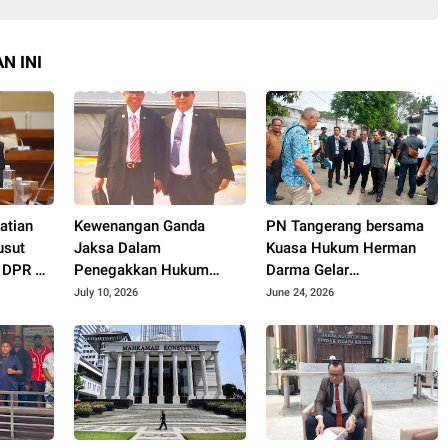
N INI
atian
Kewenangan Ganda
PN Tangerang bersama
usut
Jaksa Dalam
Kuasa Hukum Herman
I DPR RI
Penegakkan Hukum
Darma Gelar
ro Jaya
Tindak Pidana Korupsi
Constatering Jelang
July 10, 2026
June 24, 2026
stian
Dipertanyakan
Eksekusi Lahan di
Pamulang