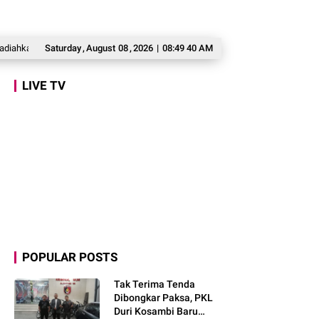
Lahir Lewat Kesulitan dan Keberanian
Saturday
,
August
08
,
2026
|
08:49 41 AM
Prabowo Bertekad Perbaiki Buku Aja
LIVE TV
POPULAR POSTS
Tak Terima Tenda
Dibongkar Paksa, PKL
Duri Kosambi Baru