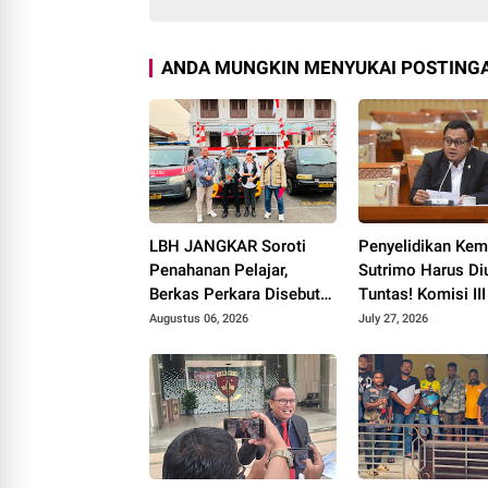
ANDA MUNGKIN MENYUKAI POSTINGA
LBH JANGKAR Soroti
Penyelidikan Kem
Penahanan Pelajar,
Sutrimo Harus Di
Berkas Perkara Disebut
Tuntas! Komisi II
Telah Dicabut
Desak Polda Met
Augustus 06, 2026
July 27, 2026
Segera Beri Kepa
Hukum