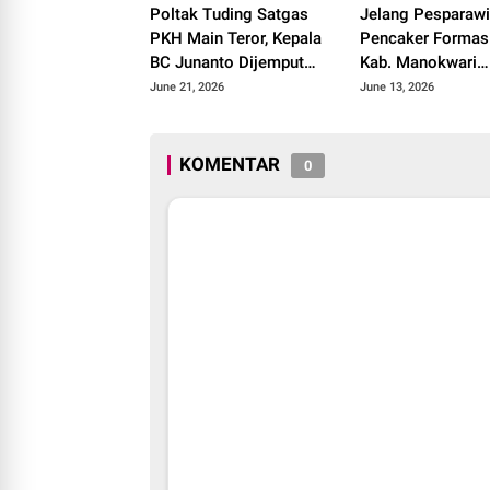
Poltak Tuding Satgas
Jelang Pesparawi
PKH Main Teror, Kepala
Pencaker Formas
BC Junanto Dijemput
Kab. Manokwari
Paksa Tanpa Surat
Dihimbau Jaga
June 21, 2026
June 13, 2026
Panggilan
Kamtibmas
KOMENTAR
0