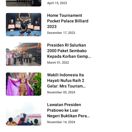
Gugat PT MD
April 15, 2023
Home Tournament
Pocket Palace Billiard
2023
Desember 17, 2023
Presiden RI Salurkan
2000 Paket Sembako
Kepada Korban Gempa
di Pasaman Barat
Maret 01, 2022
Wakili Indonesia Ita
Hayati Nufus Raih 2
Gelar: Mrs Tourism
2024 dan Fourth
November 05, 2024
Runner Up Mrs
Worldwide
Lawatan Presiden
International 2024, di
Prabowo ke Luar
Pemilihan Mrs
Negeri Buktikan Peran
Worldwide 2024
Strategis Indonesia di
November 14, 2024
Dunia