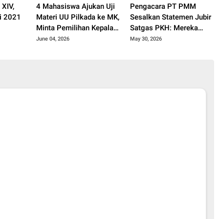
 XIV,
4 Mahasiswa Ajukan Uji
Pengacara PT PMM
i 2021
Materi UU Pilkada ke MK,
Sesalkan Statemen Jubir
Minta Pemilihan Kepala
Satgas PKH: Mereka
Daerah Tetap Dilakukan
Melanggar Aturan Malah
June 04, 2026
May 30, 2026
Secara Langsung
Kita yang Disalahkan