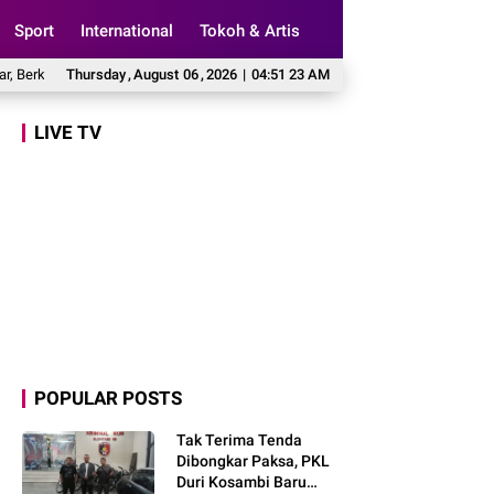
Sport
International
Tokoh & Artis
Perkara Disebut Telah Dicabut
Thursday
,
August
06
,
2026
Muzani: Ziarah ke Makam Bung Karno Jadi
|
04:51 24 AM
LIVE TV
POPULAR POSTS
Tak Terima Tenda
Dibongkar Paksa, PKL
Duri Kosambi Baru