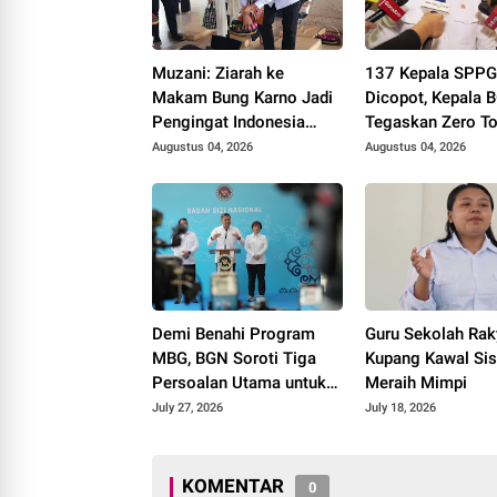
Muzani: Ziarah ke
137 Kepala SPP
Makam Bung Karno Jadi
Dicopot, Kepala 
Pengingat Indonesia
Tegaskan Zero To
Rumah Bersama
Kasus Keracuna
Augustus 04, 2026
Augustus 04, 2026
Demi Benahi Program
Guru Sekolah Rak
MBG, BGN Soroti Tiga
Kupang Kawal Si
Persoalan Utama untuk
Meraih Mimpi
Diselesaikan
July 27, 2026
July 18, 2026
KOMENTAR
0