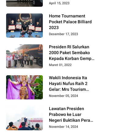
Gugat PT MD
April 15, 2023
Home Tournament
Pocket Palace Billiard
2023
Desember 17, 2023
Presiden RI Salurkan
2000 Paket Sembako
Kepada Korban Gempa
di Pasaman Barat
Maret 01, 2022
Wakili Indonesia Ita
Hayati Nufus Raih 2
Gelar: Mrs Tourism
2024 dan Fourth
November 05, 2024
Runner Up Mrs
Worldwide
Lawatan Presiden
International 2024, di
Prabowo ke Luar
Pemilihan Mrs
Negeri Buktikan Peran
Worldwide 2024
Strategis Indonesia di
November 14, 2024
Dunia