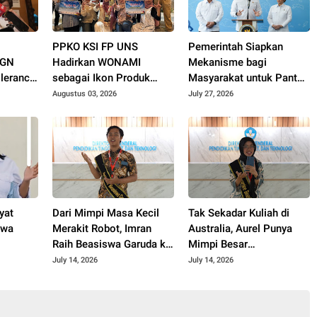
G
PPKO KSI FP UNS
Pemerintah Siapkan
BGN
Hadirkan WONAMI
Mekanisme bagi
lerance
sebagai Ikon Produk
Masyarakat untuk Pantau
n MBG
Desa Wonorejo, Raih
Menu MBG
Augustus 03, 2026
July 27, 2026
Tiga Penghargaan di
Polokarto Tumoto Expo
2026
yat
Dari Mimpi Masa Kecil
Tak Sekadar Kuliah di
swa
Merakit Robot, Imran
Australia, Aurel Punya
Raih Beasiswa Garuda ke
Mimpi Besar
Korsel
Kembangkan Pengobatan
July 14, 2026
July 14, 2026
Kanker untuk Indonesia