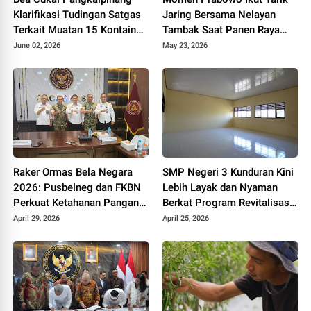
Klarifikasi Tudingan Satgas
Jaring Bersama Nelayan
Terkait Muatan 15 Kontainer
Tambak Saat Panen Raya
PT PMM: Sudah Layak
Udang di Kebumen
June 02, 2026
May 23, 2026
Ekspor
Raker Ormas Bela Negara
SMP Negeri 3 Kunduran Kini
2026: Pusbelneg dan FKBN
Lebih Layak dan Nyaman
Perkuat Ketahanan Pangan
Berkat Program Revitalisasi
Nasional
Sekolah dari Pemerintah
April 29, 2026
April 25, 2026