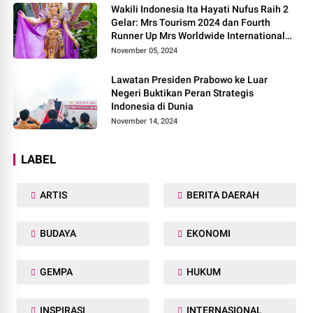
Wakili Indonesia Ita Hayati Nufus Raih 2
Gelar: Mrs Tourism 2024 dan Fourth
Runner Up Mrs Worldwide International
2024, di Pemilihan Mrs Worldwide 2024
November 05, 2024
Lawatan Presiden Prabowo ke Luar
Negeri Buktikan Peran Strategis
Indonesia di Dunia
November 14, 2024
LABEL
ARTIS
BERITA DAERAH
BUDAYA
EKONOMI
GEMPA
HUKUM
INSPIRASI
INTERNASIONAL