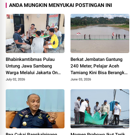
ANDA MUNGKIN MENYUKAI POSTINGAN INI
Bhabinkamtibmas Pulau
Berkat Jembatan Gantung
Untung Jawa Sambang
240 Meter, Pelajar Aceh
Warga Melalui Jakarta On
Tamiang Kini Bisa Berangkat
The Spot, Sosialisasikan
Sekolah dengan Mudah
July 02, 2026
June 03, 2026
Layanan Polri 110
Bea Cukai Pangkalpinang
Momen Prabowo Ikut Tarik