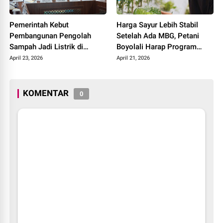
Pemerintah Kebut
Harga Sayur Lebih Stabil
Pembangunan Pengolah
Setelah Ada MBG, Petani
Sampah Jadi Listrik di
Boyolali Harap Program
Bekasi, Bogor, hingga
Terus Berlanjut
April 23, 2026
April 21, 2026
Denpasar
KOMENTAR
0