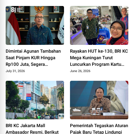
Polokarto Tumoto Expo
2026
Dimintai Agunan Tambahan
Rayakan HUT ke-130, BRI KC
Saat Pinjam KUR Hingga
Mega Kuningan Turut
Rp100 Juta, Segera
Luncurkan Program Kartu
Laporkan!
Debit Co-Branding FC
July 31, 2026
June 26, 2026
Barcelona
BRI KC Jakarta Mall
Pemerintah Tegaskan Aturan
Ambasador Resmi, Berikut
Pajak Baru Tetap Lindungi