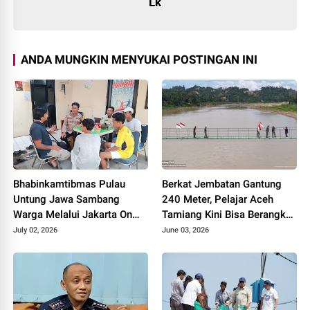
Lk
ANDA MUNGKIN MENYUKAI POSTINGAN INI
Bhabinkamtibmas Pulau
Berkat Jembatan Gantung
Untung Jawa Sambang
240 Meter, Pelajar Aceh
Warga Melalui Jakarta On
Tamiang Kini Bisa Berangkat
The Spot, Sosialisasikan
Sekolah dengan Mudah
July 02, 2026
June 03, 2026
Layanan Polri 110