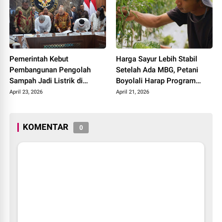
Pemerintah Kebut
Harga Sayur Lebih Stabil
Pembangunan Pengolah
Setelah Ada MBG, Petani
Sampah Jadi Listrik di
Boyolali Harap Program
Bekasi, Bogor, hingga
Terus Berlanjut
April 23, 2026
April 21, 2026
Denpasar
KOMENTAR
0