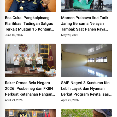
Bea Cukai Pangkalpinang
Momen Prabowo Ikut Tarik
Klarifikasi Tudingan Satgas
Jaring Bersama Nelayan
Terkait Muatan 15 Kontainer
Tambak Saat Panen Raya
PT PMM: Sudah Layak
Udang di Kebumen
June 02, 2026
May 23, 2026
Ekspor
Raker Ormas Bela Negara
SMP Negeri 3 Kunduran Kini
2026: Pusbelneg dan FKBN
Lebih Layak dan Nyaman
Perkuat Ketahanan Pangan
Berkat Program Revitalisasi
Nasional
Sekolah dari Pemerintah
April 29, 2026
April 25, 2026