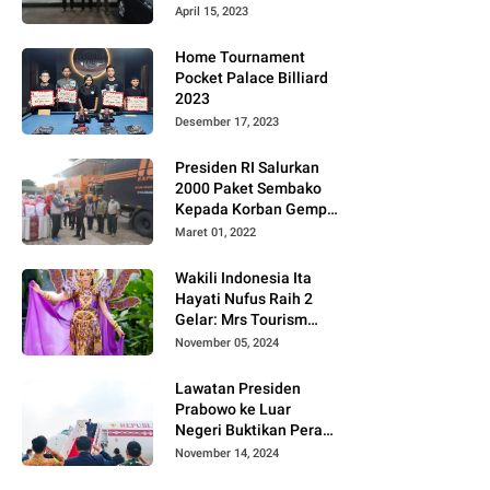
Gugat PT MD
April 15, 2023
Home Tournament
Pocket Palace Billiard
2023
Desember 17, 2023
Presiden RI Salurkan
2000 Paket Sembako
Kepada Korban Gempa
di Pasaman Barat
Maret 01, 2022
Wakili Indonesia Ita
Hayati Nufus Raih 2
Gelar: Mrs Tourism
2024 dan Fourth
November 05, 2024
Runner Up Mrs
Worldwide
Lawatan Presiden
International 2024, di
Prabowo ke Luar
Pemilihan Mrs
Negeri Buktikan Peran
Worldwide 2024
Strategis Indonesia di
November 14, 2024
Dunia