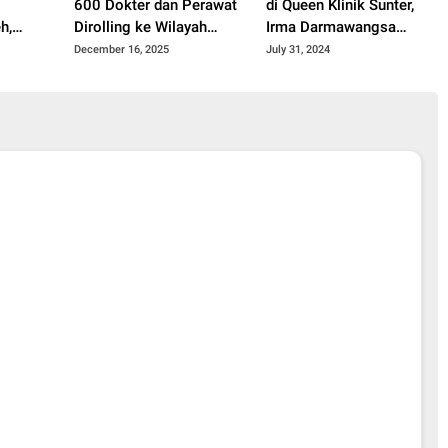
600 Dokter dan Perawat
di Queen Klinik Sunter,
h,
Dirolling ke Wilayah
Irma Darmawangsa
 Balita
Bencana
Makin Puas dengan
December 16, 2025
July 31, 2024
Hidung Mancung ala
Blaster Eropa