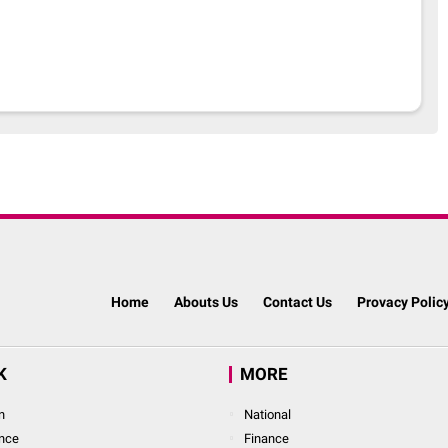
Home
Abouts Us
Contact Us
Provacy Polic
K
MORE
n
National
nce
Finance