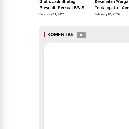
Gratis Jadi Strategi
Kesehatan Warga
Preventif Perkuat BPJS
Terdampak di Ace
Kesehatan
Diikuti Ibu-ibu dan
February 11, 2026
February 01, 2026
KOMENTAR
0