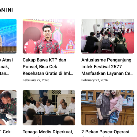
N INI
 Atasi
Cukup Bawa KTP dan
Antusiasme Pengunjung
nak,
Ponsel, Bisa Cek
Imlek Festival 2577
tan
Kesehatan Gratis di Imlek
Manfaatkan Layanan Cek
si dan
Festival 2577!
Kesehatan Gratis
February 27, 2026
February 27, 2026
” Cek
Tenaga Medis Diperkuat,
2 Pekan Pasca-Operasi