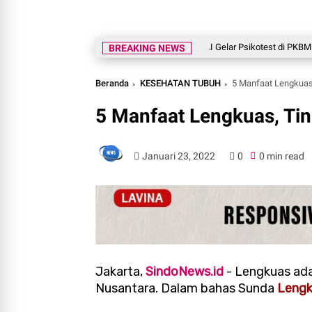
UAI Gelar Psikotest di PKBM Langge
BREAKING NEWS
Beranda
KESEHATAN TUBUH
5 Manfaat Lengkuas
5 Manfaat Lengkuas, Ti
Januari 23, 2022
0
0 min read
Jakarta,
SindoNews.id
- Lengkuas ada
Nusantara. Dalam bahas Sunda
Lengk