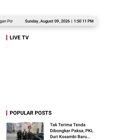
nsi
Marlyn Maisarah Salurkan Bantuan Air Bersih untuk Warga Babakan M
Sunday
,
August
09
,
2026
|
1:50 12 PM
LIVE TV
POPULAR POSTS
Tak Terima Tenda
Dibongkar Paksa, PKL
Duri Kosambi Baru