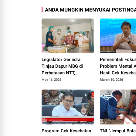
ANDA MUNGKIN MENYUKAI POSTINGA
Legislator Gerindra
Pemerintah Fokus
Tinjau Dapur MBG di
Problem Mental A
Perbatasan NTT,
Hasil Cek Keseha
Pastikan Program
Gratis 10% Depre
May 16, 2026
March 10, 2026
Prabowo Berjalan
Cemas
Optimal
Program Cek Kesehatan
TNI “Jemput Bola