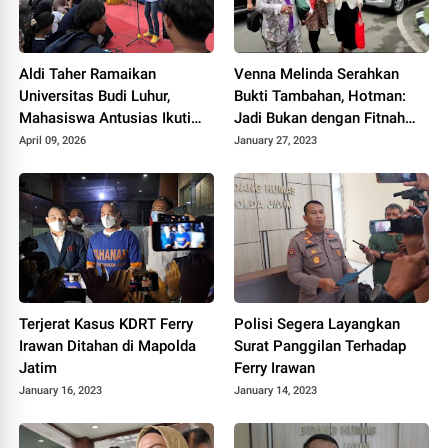
Aldi Taher Ramaikan
Venna Melinda Serahkan
Universitas Budi Luhur,
Bukti Tambahan, Hotman:
Mahasiswa Antusias Ikuti
Jadi Bukan dengan Fitnah
Acara Interaktif
Fitnahan!!!
April 09, 2026
January 27, 2023
Terjerat Kasus KDRT Ferry
Polisi Segera Layangkan
Irawan Ditahan di Mapolda
Surat Panggilan Terhadap
Jatim
Ferry Irawan
January 16, 2023
January 14, 2023