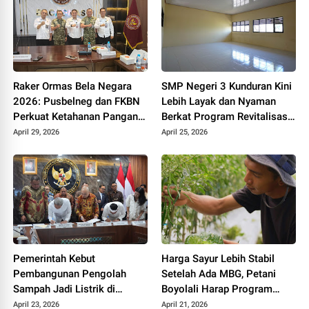
Raker Ormas Bela Negara
SMP Negeri 3 Kunduran Kini
2026: Pusbelneg dan FKBN
Lebih Layak dan Nyaman
Perkuat Ketahanan Pangan
Berkat Program Revitalisasi
Nasional
Sekolah dari Pemerintah
April 29, 2026
April 25, 2026
Pemerintah Kebut
Harga Sayur Lebih Stabil
Pembangunan Pengolah
Setelah Ada MBG, Petani
Sampah Jadi Listrik di
Boyolali Harap Program
Bekasi, Bogor, hingga
Terus Berlanjut
April 23, 2026
April 21, 2026