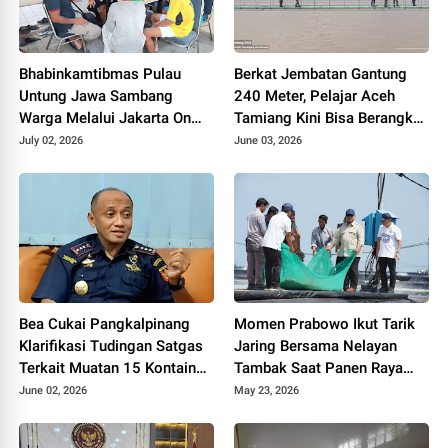
Bhabinkamtibmas Pulau
Berkat Jembatan Gantung
Untung Jawa Sambang
240 Meter, Pelajar Aceh
Warga Melalui Jakarta On
Tamiang Kini Bisa Berangkat
The Spot, Sosialisasikan
Sekolah dengan Mudah
July 02, 2026
June 03, 2026
Layanan Polri 110
Bea Cukai Pangkalpinang
Momen Prabowo Ikut Tarik
Klarifikasi Tudingan Satgas
Jaring Bersama Nelayan
Terkait Muatan 15 Kontainer
Tambak Saat Panen Raya
PT PMM: Sudah Layak
Udang di Kebumen
June 02, 2026
May 23, 2026
Ekspor