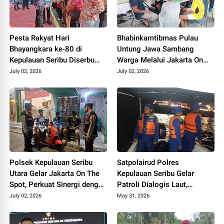
Pesta Rakyat Hari
Bhabinkamtibmas Pulau
Bhayangkara ke-80 di
Untung Jawa Sambang
Kepulauan Seribu Diserbu
Warga Melalui Jakarta On
Warga, Reskrimum Polda
The Spot, Sosialisasikan
July 02, 2026
July 02, 2026
Metro Jaya dan Polres
Layanan Polri 110
Kepulauan Seribu Hadir
Berbagi Kebahagiaan
Polsek Kepulauan Seribu
Satpolairud Polres
Utara Gelar Jakarta On The
Kepulauan Seribu Gelar
Spot, Perkuat Sinergi dengan
Patroli Dialogis Laut,
Warga Jaga Kamtibmas
Ciptakan Wisata Aman Saat
July 02, 2026
May 31, 2026
Libur Panjang dan
Sosialisasikan Call Center