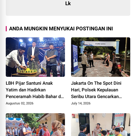
Lk
ANDA MUNGKIN MENYUKAI POSTINGAN INI
LBH Pijar Santuni Anak
Jakarta On The Spot Dini
Yatim dan Hadirkan
Hari, Polsek Kepulauan
Penceramah Habib Bahar di
Seribu Utara Gencarkan
Milad Ketujuh
Sosialisasi Layanan Polisi
Augustus 02, 2026
July 14, 2026
110