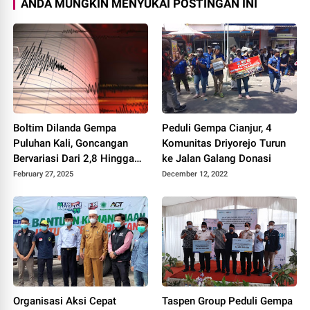
ANDA MUNGKIN MENYUKAI POSTINGAN INI
Boltim Dilanda Gempa
Peduli Gempa Cianjur, 4
Puluhan Kali, Goncangan
Komunitas Driyorejo Turun
Bervariasi Dari 2,8 Hingga
ke Jalan Galang Donasi
6,1 Magnitudo
February 27, 2025
December 12, 2022
Organisasi Aksi Cepat
Taspen Group Peduli Gempa