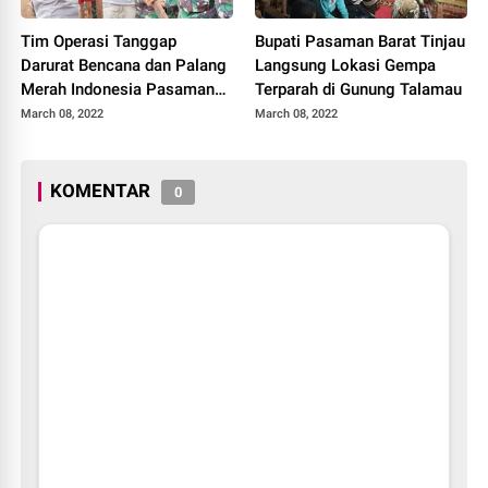
Tim Operasi Tanggap
Bupati Pasaman Barat Tinjau
Darurat Bencana dan Palang
Langsung Lokasi Gempa
Merah Indonesia Pasaman
Terparah di Gunung Talamau
Barat, Membangun unit
March 08, 2022
March 08, 2022
Huntara bagi Warga
Terdampak Gempa
KOMENTAR
0