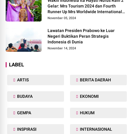
Wakili Indonesia Ita Hayati Nufus Raih 2
Gelar: Mrs Tourism 2024 dan Fourth
Runner Up Mrs Worldwide International
2024, di Pemilihan Mrs Worldwide 2024
November 05, 2024
Lawatan Presiden Prabowo ke Luar
Negeri Buktikan Peran Strategis
Indonesia di Dunia
November 14, 2024
LABEL
ARTIS
BERITA DAERAH
BUDAYA
EKONOMI
GEMPA
HUKUM
INSPIRASI
INTERNASIONAL