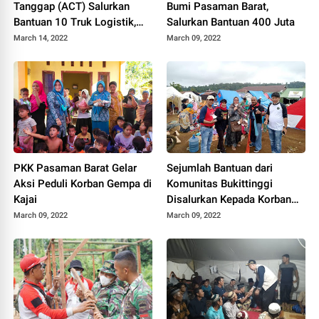
Tanggap (ACT) Salurkan
Bumi Pasaman Barat,
Bantuan 10 Truk Logistik,
Salurkan Bantuan 400 Juta
Total Rp1,5 Miliar
March 14, 2022
March 09, 2022
PKK Pasaman Barat Gelar
Sejumlah Bantuan dari
Aksi Peduli Korban Gempa di
Komunitas Bukittinggi
Kajai
Disalurkan Kepada Korban
Gempa Pasaman Barat
March 09, 2022
March 09, 2022