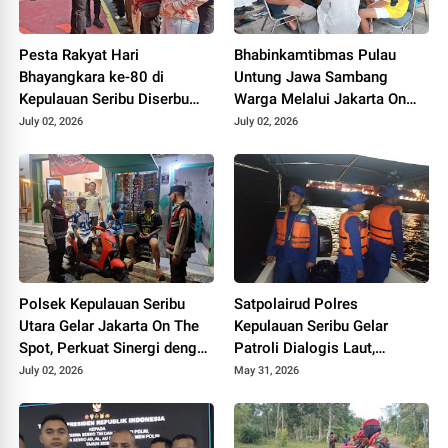
Pesta Rakyat Hari
Bhabinkamtibmas Pulau
Bhayangkara ke-80 di
Untung Jawa Sambang
Kepulauan Seribu Diserbu
Warga Melalui Jakarta On
Warga, Reskrimum Polda
The Spot, Sosialisasikan
July 02, 2026
July 02, 2026
Metro Jaya dan Polres
Layanan Polri 110
Kepulauan Seribu Hadir
Berbagi Kebahagiaan
Polsek Kepulauan Seribu
Satpolairud Polres
Utara Gelar Jakarta On The
Kepulauan Seribu Gelar
Spot, Perkuat Sinergi dengan
Patroli Dialogis Laut,
Warga Jaga Kamtibmas
Ciptakan Wisata Aman Saat
July 02, 2026
May 31, 2026
Libur Panjang dan
Sosialisasikan Call Center
110