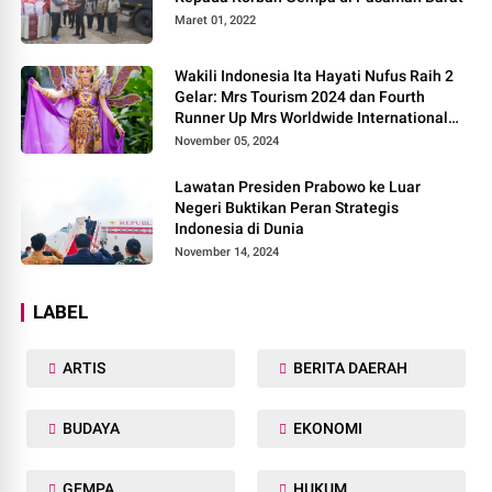
Maret 01, 2022
Wakili Indonesia Ita Hayati Nufus Raih 2
Gelar: Mrs Tourism 2024 dan Fourth
Runner Up Mrs Worldwide International
2024, di Pemilihan Mrs Worldwide 2024
November 05, 2024
Lawatan Presiden Prabowo ke Luar
Negeri Buktikan Peran Strategis
Indonesia di Dunia
November 14, 2024
LABEL
ARTIS
BERITA DAERAH
BUDAYA
EKONOMI
GEMPA
HUKUM