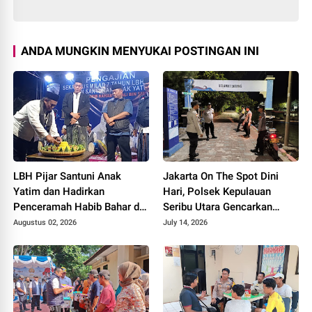
ANDA MUNGKIN MENYUKAI POSTINGAN INI
LBH Pijar Santuni Anak
Jakarta On The Spot Dini
Yatim dan Hadirkan
Hari, Polsek Kepulauan
Penceramah Habib Bahar di
Seribu Utara Gencarkan
Milad Ketujuh
Sosialisasi Layanan Polisi
Augustus 02, 2026
July 14, 2026
110