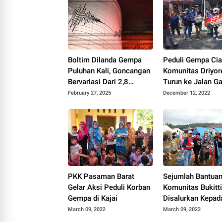
Boltim Dilanda Gempa
Peduli Gempa Cian
Puluhan Kali, Goncangan
Komunitas Driyor
Bervariasi Dari 2,8
Turun ke Jalan G
Hingga 6,1 Magnitudo
Donasi
February 27, 2025
December 12, 2022
PKK Pasaman Barat
Sejumlah Bantuan
Gelar Aksi Peduli Korban
Komunitas Bukitt
Gempa di Kajai
Disalurkan Kepad
Korban Gempa P
March 09, 2022
March 09, 2022
Barat