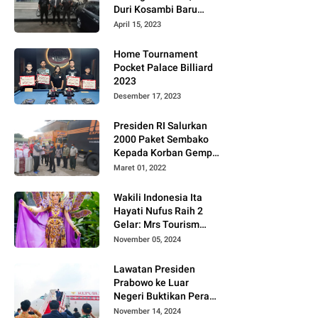
Duri Kosambi Baru
Gugat PT MD
April 15, 2023
Home Tournament
Pocket Palace Billiard
2023
Desember 17, 2023
Presiden RI Salurkan
2000 Paket Sembako
Kepada Korban Gempa
di Pasaman Barat
Maret 01, 2022
Wakili Indonesia Ita
Hayati Nufus Raih 2
Gelar: Mrs Tourism
2024 dan Fourth
November 05, 2024
Runner Up Mrs
Worldwide
Lawatan Presiden
International 2024, di
Prabowo ke Luar
Pemilihan Mrs
Negeri Buktikan Peran
Worldwide 2024
Strategis Indonesia di
November 14, 2024