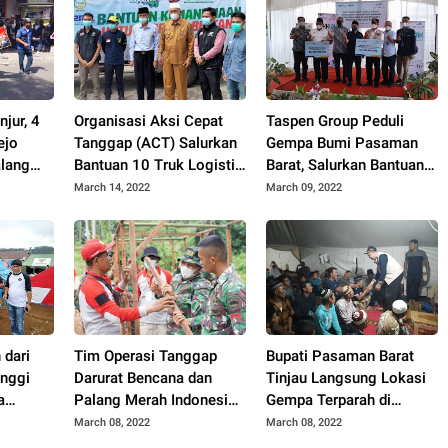
jur, 4
Organisasi Aksi Cepat
Taspen Group Peduli
ejo
Tanggap (ACT) Salurkan
Gempa Bumi Pasaman
alang
Bantuan 10 Truk Logistik,
Barat, Salurkan Bantuan
Total Rp1,5 Miliar
400 Juta
March 14, 2022
March 09, 2022
 dari
Tim Operasi Tanggap
Bupati Pasaman Barat
inggi
Darurat Bencana dan
Tinjau Langsung Lokasi
a
Palang Merah Indonesia
Gempa Terparah di
asaman
Pasaman Barat,
Gunung Talamau
March 08, 2022
March 08, 2022
Membangun unit Huntara