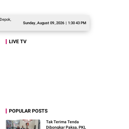
Dorong Asesmen Awal Pembelajaran dan Pengembangan Potensi
Marlyn Mai
Sunday
,
August
09
,
2026
|
1:30 45 PM
LIVE TV
POPULAR POSTS
Tak Terima Tenda
Dibongkar Paksa, PKL