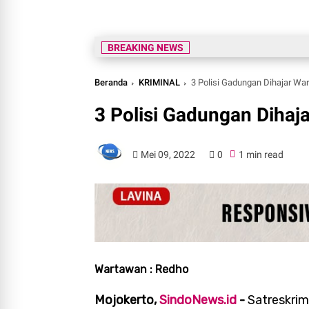
BREAKING NEWS
Beranda
KRIMINAL
3 Polisi Gadungan Dihajar Wa
3 Polisi Gadungan Dihaj
Mei 09, 2022
0
1 min read
Wartawan : Redho
Mojokerto,
SindoNews.id
-
Satreskri