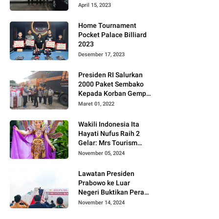
Gugat PT MD
April 15, 2023
Home Tournament
Pocket Palace Billiard
2023
Desember 17, 2023
Presiden RI Salurkan
2000 Paket Sembako
Kepada Korban Gempa
di Pasaman Barat
Maret 01, 2022
Wakili Indonesia Ita
Hayati Nufus Raih 2
Gelar: Mrs Tourism
2024 dan Fourth
November 05, 2024
Runner Up Mrs
Worldwide
Lawatan Presiden
International 2024, di
Prabowo ke Luar
Pemilihan Mrs
Negeri Buktikan Peran
Worldwide 2024
Strategis Indonesia di
November 14, 2024
Dunia