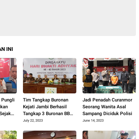
N INI
 Pungli
Tim Tangkap Buronan
Jadi Penadah Curanmor
ukan
Kejati Jambi Berhasil
Seorang Wanita Asal
Sejak
Tangkap 3 Buronan BB
Sampang Diciduk Polisi
uni
Semester 1 Tahun 2023
July 22, 2023
June 14, 2023