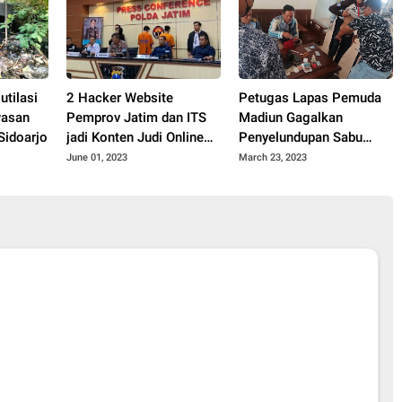
utilasi
2 Hacker Website
Petugas Lapas Pemuda
wasan
Pemprov Jatim dan ITS
Madiun Gagalkan
Sidoarjo
jadi Konten Judi Online
Penyelundupan Sabu
Ditangkap
10,94 Gram Dalam Sikat
June 01, 2023
March 23, 2023
Cuci