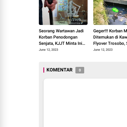
Seorang Wartawan Jadi
Geger!!! Korban M
Korban Penodongan
Ditemukan di Ka
Senjata, KJJT Minta Ini
Flyover Trosobo, 
Kepada Panglima TNI
June 12, 2023
June 12, 2023
KOMENTAR
0