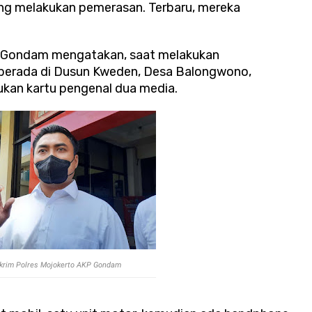
ng melakukan pemerasan. Terbaru, mereka
P Gondam mengatakan, saat melakukan
berada di Dusun Kweden, Desa Balongwono,
an kartu pengenal dua media.
krim Polres Mojokerto AKP Gondam