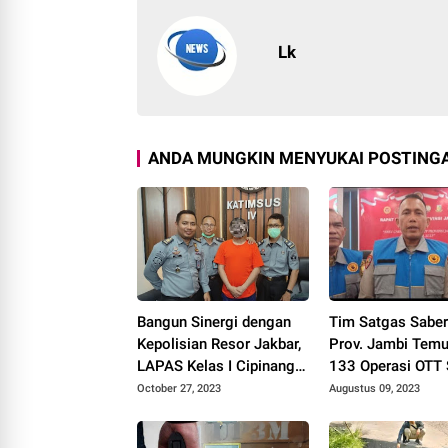
Lk
ANDA MUNGKIN MENYUKAI POSTINGA
Bangun Sinergi dengan
Tim Satgas Saber
Kepolisian Resor Jakbar,
Prov. Jambi Tem
LAPAS Kelas I Cipinang
133 Operasi OTT 
Komitmen Bersih
Januari Hingga J
October 27, 2023
Augustus 09, 2023
NARKOBA
2023