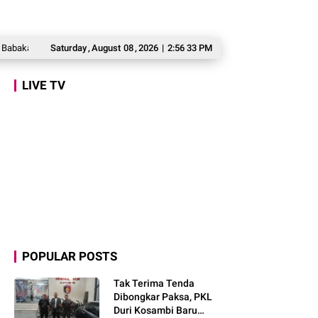
 Madang
Prabowo: Kepemimpinan Tak Bisa Dihadiahkan, Lahir Lewat Kesuli
Saturday
,
August
08
,
2026
|
2:56 34 PM
LIVE TV
POPULAR POSTS
Tak Terima Tenda
Dibongkar Paksa, PKL
Duri Kosambi Baru