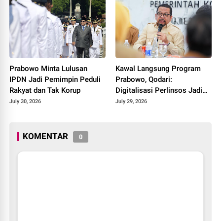
Prabowo Minta Lulusan
Kawal Langsung Program
IPDN Jadi Pemimpin Peduli
Prabowo, Qodari:
Rakyat dan Tak Korup
Digitalisasi Perlinsos Jadi
Kunci Keadilan Penyaluran
July 30, 2026
July 29, 2026
Bansos
KOMENTAR
0