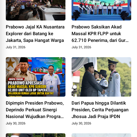
Prabowo Jajal KA Nusantara
Prabowo Saksikan Akad
Explorer dari Batang ke
Massal KPR FLPP untuk
Jakarta, Sapa Hangat Warga
62.710 Penerima, dari Guru
SD hingga Pengemudi Ojol
July 31, 2026
July 31, 2026
Dipimpin Presiden Prabowo,
Dari Papua hingga Dilantik
Deprindo Perkuat Sinergi
Presiden, Cerita Perjuangan
Nasional Wujudkan Program
Jhosua Jadi Praja IPDN
3 Juta Rumah
July 30, 2026
July 30, 2026