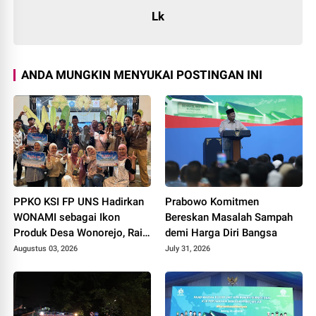
Lk
ANDA MUNGKIN MENYUKAI POSTINGAN INI
PPKO KSI FP UNS Hadirkan
Prabowo Komitmen
WONAMI sebagai Ikon
Bereskan Masalah Sampah
Produk Desa Wonorejo, Raih
demi Harga Diri Bangsa
Tiga Penghargaan di
Augustus 03, 2026
July 31, 2026
Polokarto Tumoto Expo
2026