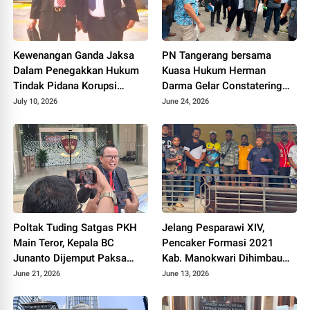
Kewenangan Ganda Jaksa
PN Tangerang bersama
Dalam Penegakkan Hukum
Kuasa Hukum Herman
Tindak Pidana Korupsi
Darma Gelar Constatering
Dipertanyakan
Jelang Eksekusi Lahan di
July 10, 2026
June 24, 2026
Pamulang
Poltak Tuding Satgas PKH
Jelang Pesparawi XIV,
Main Teror, Kepala BC
Pencaker Formasi 2021
Junanto Dijemput Paksa
Kab. Manokwari Dihimbau
Tanpa Surat Panggilan
Jaga Kamtibmas
June 21, 2026
June 13, 2026