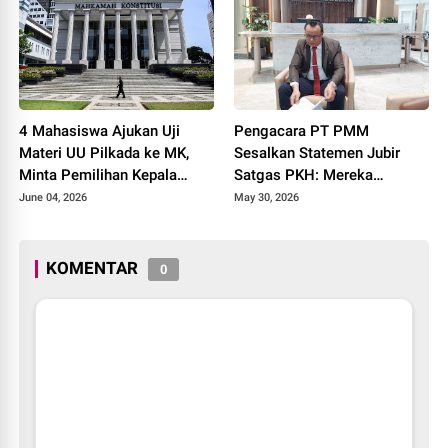
4 Mahasiswa Ajukan Uji
Pengacara PT PMM
Materi UU Pilkada ke MK,
Sesalkan Statemen Jubir
Minta Pemilihan Kepala
Satgas PKH: Mereka
Daerah Tetap Dilakukan
Melanggar Aturan Malah
June 04, 2026
May 30, 2026
Secara Langsung
Kita yang Disalahkan
KOMENTAR
0