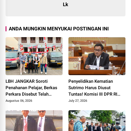
Lk
ANDA MUNGKIN MENYUKAI POSTINGAN INI
LBH JANGKAR Soroti
Penyelidikan Kematian
Penahanan Pelajar, Berkas
Sutrimo Harus Diusut
Perkara Disebut Telah
Tuntas! Komisi III DPR RI
Dicabut
Desak Polda Metro Jaya
Augustus 06, 2026
July 27, 2026
Segera Beri Kepastian
Hukum