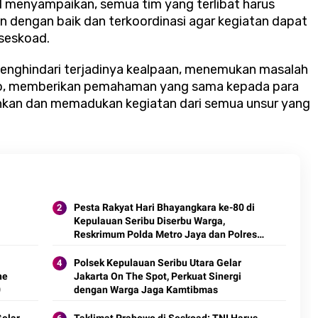
menyampaikan, semua tim yang terlibat harus
n dengan baik dan terkoordinasi agar kegiatan dapat
nseskoad.
 menghindari terjadinya kealpaan, menemukan masalah
iko, memberikan pemahaman yang sama kepada para
nkan dan memadukan kegiatan dari semua unsur yang
Pesta Rakyat Hari Bhayangkara ke-80 di
Kepulauan Seribu Diserbu Warga,
Reskrimum Polda Metro Jaya dan Polres
Kepulauan Seribu Hadir Berbagi
Kebahagiaan
Polsek Kepulauan Seribu Utara Gelar
he
Jakarta On The Spot, Perkuat Sinergi
0
dengan Warga Jaga Kamtibmas