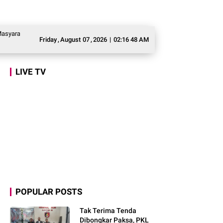
t Awasi Program Makan Bergizi Gratis agar Tepat Sasaran
Legislator Gerin
Friday
,
August
07
,
2026
|
02:16 49 AM
LIVE TV
POPULAR POSTS
Tak Terima Tenda
Dibongkar Paksa, PKL