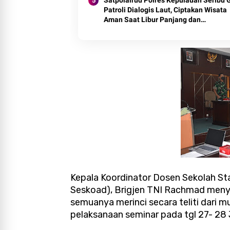
Satpolairud Polres Kepulauan Seribu 
Patroli Dialogis Laut, Ciptakan Wisata
Aman Saat Libur Panjang dan
Sosialisasikan Call Center 110
Kepala Koordinator Dosen Sekolah S
Seskoad), Brigjen TNI Rachmad menya
semuanya merinci secara teliti dari 
pelaksanaan seminar pada tgl 27- 28