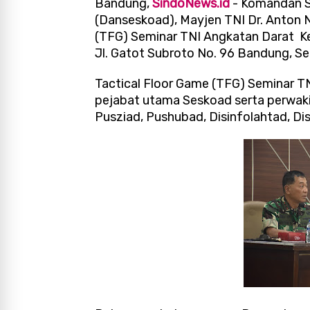
Bandung,
SindoNews.id
- Komandan S
(Danseskoad), Mayjen TNI Dr. Anton
(TFG) Seminar TNI Angkatan Darat Ke 
Jl. Gatot Subroto No. 96 Bandung, Se
Tactical Floor Game (TFG) Seminar T
pejabat utama Seskoad serta perwakil
Pusziad, Pushubad, Disinfolahtad, D