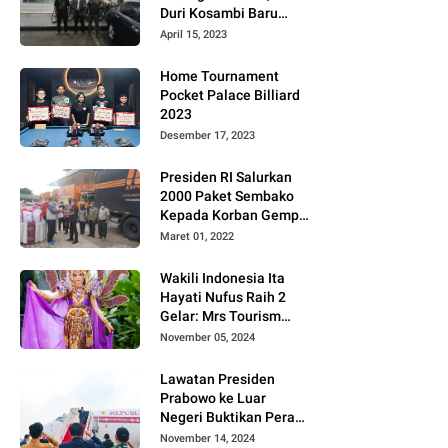
Duri Kosambi Baru
Gugat PT MD
April 15, 2023
Home Tournament
Pocket Palace Billiard
2023
Desember 17, 2023
Presiden RI Salurkan
2000 Paket Sembako
Kepada Korban Gempa
di Pasaman Barat
Maret 01, 2022
Wakili Indonesia Ita
Hayati Nufus Raih 2
Gelar: Mrs Tourism
2024 dan Fourth
November 05, 2024
Runner Up Mrs
Worldwide
Lawatan Presiden
International 2024, di
Prabowo ke Luar
Pemilihan Mrs
Negeri Buktikan Peran
Worldwide 2024
Strategis Indonesia di
November 14, 2024