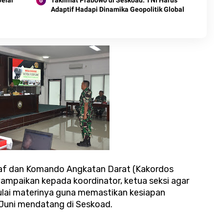
Gelar
Taklimat Prabowo di Seskoad: TNI Harus
Adaptif Hadapi Dinamika Geopolitik Global
taf dan Komando Angkatan Darat (Kakordos
mpaikan kepada koordinator, ketua seksi agar
mulai materinya guna memastikan kesiapan
 Juni mendatang di Seskoad.