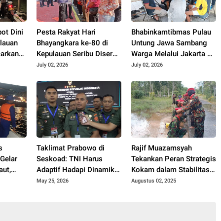
ot Dini
Pesta Rakyat Hari
Bhabinkamtibmas Pulau
ulauan
Bhayangkara ke-80 di
Untung Jawa Sambang
carkan
Kepulauan Seribu Diserbu
Warga Melalui Jakarta On
nan
Warga, Reskrimum Polda
The Spot, Sosialisasikan
July 02, 2026
July 02, 2026
Metro Jaya dan Polres
Layanan Polri 110
Kepulauan Seribu Hadir
Berbagi Kebahagiaan
s
Taklimat Prabowo di
Rajif Muazamsyah
 Gelar
Seskoad: TNI Harus
Tekankan Peran Strategis
aut,
Adaptif Hadapi Dinamika
Kokam dalam Stabilitas
 Aman
Geopolitik Global
Nasional
May 25, 2026
Augustus 02, 2025
ng dan
ll