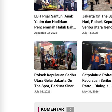
LBH Pijar Santuni Anak
Jakarta On The Sp
Yatim dan Hadirkan
Hari, Polsek Kep
Penceramah Habib Bahar
Seribu Utara Gen
di Milad Ketujuh
Sosialisasi Laya
Augustus 02, 2026
July 14, 2026
Polisi 110
Polsek Kepulauan Seribu
Satpolairud Polre
Utara Gelar Jakarta On
Kepulauan Seribu
The Spot, Perkuat Sinergi
Patroli Dialogis L
dengan Warga Jaga
Ciptakan Wisata
July 02, 2026
May 31, 2026
Kamtibmas
Saat Libur Panja
Sosialisasikan Ca
Center 110
KOMENTAR
0