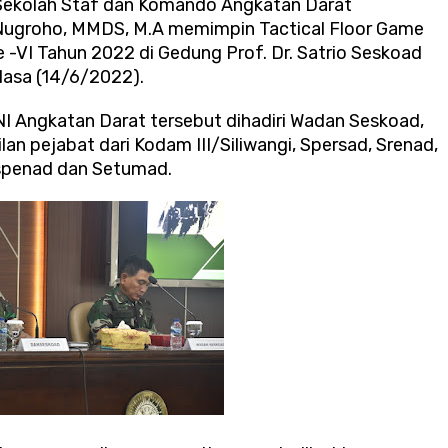
ekolah Staf dan Komando Angkatan Darat
 Nugroho, MMDS, M.A memimpin Tactical Floor Game
-VI Tahun 2022 di Gedung Prof. Dr. Satrio Seskoad
lasa (14/6/2022).
NI Angkatan Darat tersebut dihadiri Wadan Seskoad,
an pejabat dari Kodam III/Siliwangi, Spersad, Srenad,
ispenad dan Setumad.