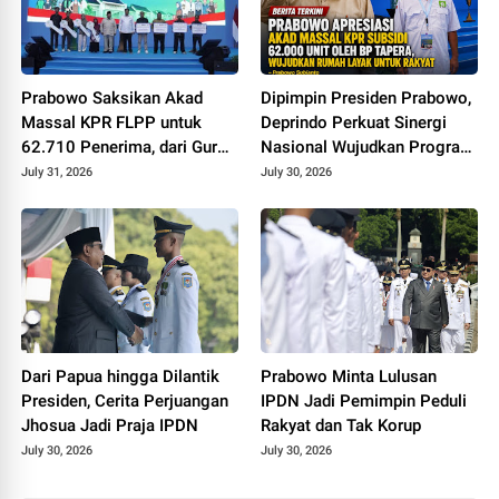
Prabowo Saksikan Akad
Dipimpin Presiden Prabowo,
Massal KPR FLPP untuk
Deprindo Perkuat Sinergi
62.710 Penerima, dari Guru
Nasional Wujudkan Program
SD hingga Pengemudi Ojol
3 Juta Rumah
July 31, 2026
July 30, 2026
Dari Papua hingga Dilantik
Prabowo Minta Lulusan
Presiden, Cerita Perjuangan
IPDN Jadi Pemimpin Peduli
Jhosua Jadi Praja IPDN
Rakyat dan Tak Korup
July 30, 2026
July 30, 2026