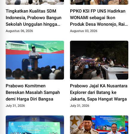
Tingkatkan Kualitas SDM
PPKO KSI FP UNS Hadirkan
Indonesia, Prabowo Bangun
WONAMI sebagai Ikon
Sekolah Unggulan hingga
Produk Desa Wonorejo, Raih
Undang Universitas Terbaik
Tiga Penghargaan di
Augustus 06, 2026
Augustus 03, 2026
Dunia
Polokarto Tumoto Expo
2026
Prabowo Komitmen
Prabowo Jajal KA Nusantara
Bereskan Masalah Sampah
Explorer dari Batang ke
demi Harga Diri Bangsa
Jakarta, Sapa Hangat Warga
July 31, 2026
July 31, 2026