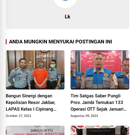
Lk
ANDA MUNGKIN MENYUKAI POSTINGAN INI
Bangun Sinergi dengan
Tim Satgas Saber Pungli
Kepolisian Resor Jakbar,
Prov. Jambi Temukan 133
LAPAS Kelas I Cipinang
Operasi OTT Sejak Januari
Komitmen Bersih NARKOBA
Hingga Juni 2023
October 27, 2023
Augustus 09, 2023