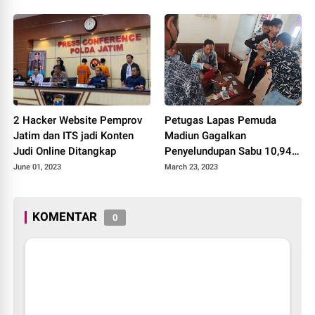
2 Hacker Website Pemprov
Petugas Lapas Pemuda
Jatim dan ITS jadi Konten
Madiun Gagalkan
Judi Online Ditangkap
Penyelundupan Sabu 10,94
Gram Dalam Sikat Cuci
June 01, 2023
March 23, 2023
KOMENTAR
0