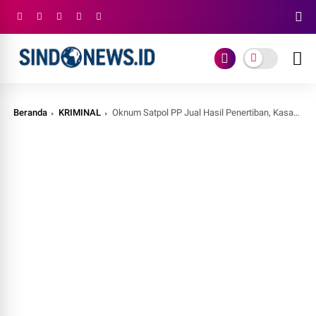
Beranda
KRIMINAL
Oknum Satpol PP Jual Hasil Penertiban, Kasatpol PP : Dicek di Gudang Memang Ada Aktivitas, Langsung Diadakan Pemeriksaan