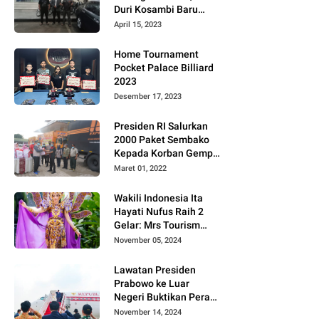
Duri Kosambi Baru
Gugat PT MD
April 15, 2023
Home Tournament
Pocket Palace Billiard
2023
Desember 17, 2023
Presiden RI Salurkan
2000 Paket Sembako
Kepada Korban Gempa
di Pasaman Barat
Maret 01, 2022
Wakili Indonesia Ita
Hayati Nufus Raih 2
Gelar: Mrs Tourism
2024 dan Fourth
November 05, 2024
Runner Up Mrs
Worldwide
Lawatan Presiden
International 2024, di
Prabowo ke Luar
Pemilihan Mrs
Negeri Buktikan Peran
Worldwide 2024
Strategis Indonesia di
November 14, 2024