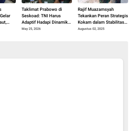
s
Taklimat Prabowo di
Rajif Muazamsyah
 Gelar
Seskoad: TNI Harus
Tekankan Peran Strategis
aut,
Adaptif Hadapi Dinamika
Kokam dalam Stabilitas
 Aman
Geopolitik Global
Nasional
May 25, 2026
Augustus 02, 2025
ng dan
ll