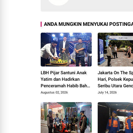
ANDA MUNGKIN MENYUKAI POSTINGA
LBH Pijar Santuni Anak
Jakarta On The Sp
Yatim dan Hadirkan
Hari, Polsek Kep
Penceramah Habib Bahar
Seribu Utara Gen
di Milad Ketujuh
Sosialisasi Laya
Augustus 02, 2026
July 14, 2026
Polisi 110