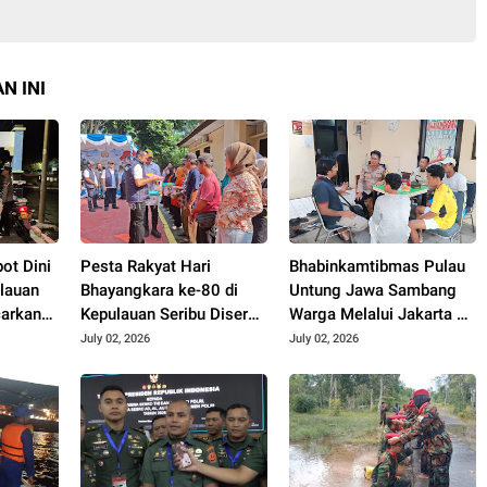
N INI
ot Dini
Pesta Rakyat Hari
Bhabinkamtibmas Pulau
ulauan
Bhayangkara ke-80 di
Untung Jawa Sambang
carkan
Kepulauan Seribu Diserbu
Warga Melalui Jakarta On
nan
Warga, Reskrimum Polda
The Spot, Sosialisasikan
July 02, 2026
July 02, 2026
Metro Jaya dan Polres
Layanan Polri 110
Kepulauan Seribu Hadir
Berbagi Kebahagiaan