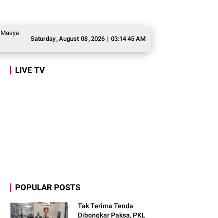
at Awasi Program Makan Bergizi Gratis agar Tepat Sasaran
Legislator Geri
Saturday
,
August
08
,
2026
|
03:14 46 AM
LIVE TV
POPULAR POSTS
Tak Terima Tenda
Dibongkar Paksa, PKL