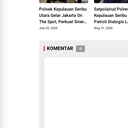
Polsek Kepulauan Seribu
Satpolairud Polre
Utara Gelar Jakarta On
Kepulauan Seribu
The Spot, Perkuat Sinergi
Patroli Dialogis L
dengan Warga Jaga
Ciptakan Wisata
July 02, 2026
May 31, 2026
Kamtibmas
Saat Libur Panja
Sosialisasikan Ca
Center 110
KOMENTAR
0