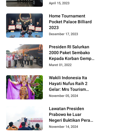
Gugat PT MD
April 15, 2023
Home Tournament
Pocket Palace Billiard
2023
Desember 17, 2023
Presiden RI Salurkan
2000 Paket Sembako
Kepada Korban Gempa
di Pasaman Barat
Maret 01, 2022
Wakili Indonesia Ita
Hayati Nufus Raih 2
Gelar: Mrs Tourism
2024 dan Fourth
November 05, 2024
Runner Up Mrs
Worldwide
Lawatan Presiden
International 2024, di
Prabowo ke Luar
Pemilihan Mrs
Negeri Buktikan Peran
Worldwide 2024
Strategis Indonesia di
November 14, 2024
Dunia