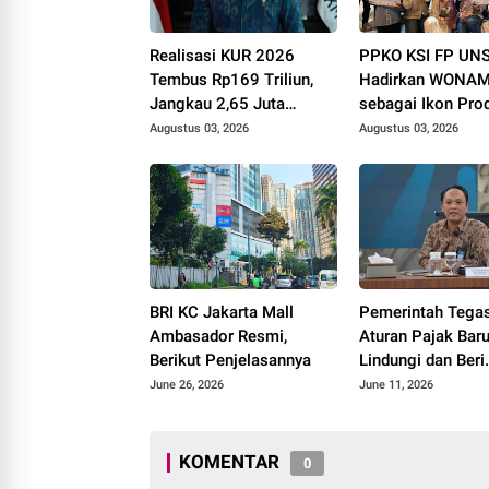
Realisasi KUR 2026
PPKO KSI FP UN
Tembus Rp169 Triliun,
Hadirkan WONAM
Jangkau 2,65 Juta
sebagai Ikon Pro
Debitur UMKM
Desa Wonorejo, R
Augustus 03, 2026
Augustus 03, 2026
Tiga Penghargaan
Polokarto Tumot
2026
BRI KC Jakarta Mall
Pemerintah Tega
Ambasador Resmi,
Aturan Pajak Bar
Berikut Penjelasannya
Lindungi dan Beri
Kepastian Insent
June 26, 2026
June 11, 2026
KOMENTAR
0