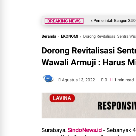
Prabowo: Pemerintah Bangun 2.500 Jembata
BREAKING NEWS
Beranda
EKONOMI
Dorong Revitalisasi Sentra Wis
Dorong Revitalisasi Sent
Wawali Armuji : Harus Mi
Agustus 13, 2022
0
1 min read
Surabaya,
SindoNews.id
- Sebanyak 44