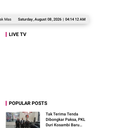
rakat Awasi Program Makan Bergizi Gratis agar Tepat Sasaran
Saturday
,
August
08
,
2026
|
04:14 13 AM
Legislator 
LIVE TV
POPULAR POSTS
Tak Terima Tenda
Dibongkar Paksa, PKL
Duri Kosambi Baru