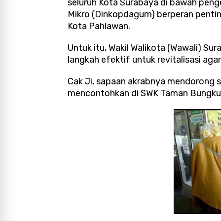
seluruh Kota Surabaya di bawah peng
Mikro (Dinkopdagum) berperan penti
Kota Pahlawan.
Untuk itu, Wakil Walikota (Wawali) S
langkah efektif untuk revitalisasi aga
Cak Ji, sapaan akrabnya mendorong se
mencontohkan di SWK Taman Bungkul