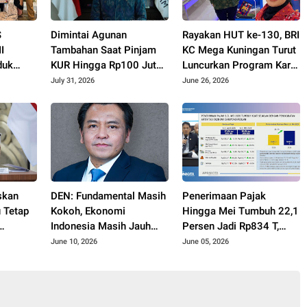
S
Dimintai Agunan
Rayakan HUT ke-130, BRI
I
Tambahan Saat Pinjam
KC Mega Kuningan Turut
duk
KUR Hingga Rp100 Juta,
Luncurkan Program Kartu
aih
Segera Laporkan!
Debit Co-Branding FC
July 31, 2026
June 26, 2026
 di
Barcelona
o Expo
skan
DEN: Fundamental Masih
Penerimaan Pajak
u Tetap
Kokoh, Ekonomi
Hingga Mei Tumbuh 22,1
Indonesia Masih Jauh
Persen Jadi Rp834 T,
if UMKM
dari Krisis
Pemerintah: Bukti
June 10, 2026
June 05, 2026
Perbaikan Ekonomi di
Masyarakat