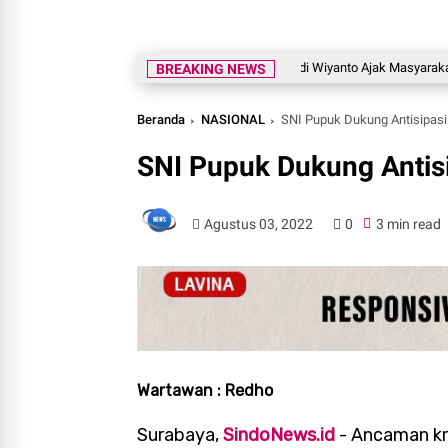
Legislator Gerindra Wihadi Wiyanto Ajak Masyarakat Awasi P
BREAKING NEWS
Beranda
NASIONAL
SNI Pupuk Dukung Antisipasi 
SNI Pupuk Dukung Antisi
Agustus 03, 2022
0
3 min read
Wartawan : Redho
Surabaya,
SindoNews.id
- Ancaman kr