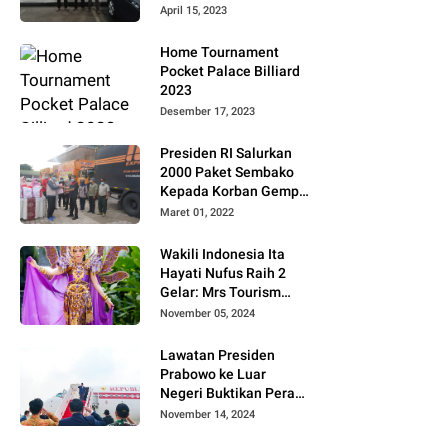
Gugat PT MD
April 15, 2023
Home Tournament
Pocket Palace Billiard
2023
Desember 17, 2023
Presiden RI Salurkan
2000 Paket Sembako
Kepada Korban Gempa
di Pasaman Barat
Maret 01, 2022
Wakili Indonesia Ita
Hayati Nufus Raih 2
Gelar: Mrs Tourism
2024 dan Fourth
November 05, 2024
Runner Up Mrs
Worldwide
Lawatan Presiden
International 2024, di
Prabowo ke Luar
Pemilihan Mrs
Negeri Buktikan Peran
Worldwide 2024
Strategis Indonesia di
November 14, 2024
Dunia