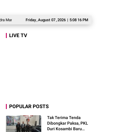
n Maisarah Tinjau Jembatan Gantung Cibeber, Pastikan Aspirasi Warga Terlaks
Friday
,
August
07
,
2026
|
5:08 17 PM
LIVE TV
POPULAR POSTS
Tak Terima Tenda
Dibongkar Paksa, PKL
Duri Kosambi Baru