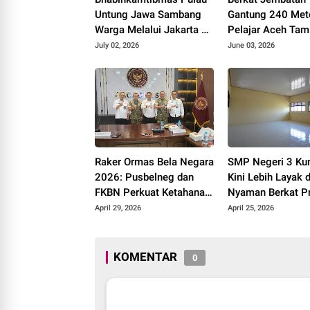
Untung Jawa Sambang
Gantung 240 Mete
Warga Melalui Jakarta On
Pelajar Aceh Tam
The Spot, Sosialisasikan
Kini Bisa Berangk
July 02, 2026
June 03, 2026
Layanan Polri 110
Sekolah dengan 
Raker Ormas Bela Negara
SMP Negeri 3 Ku
2026: Pusbelneg dan
Kini Lebih Layak 
FKBN Perkuat Ketahanan
Nyaman Berkat P
Pangan Nasional
Revitalisasi Sekol
April 29, 2026
April 25, 2026
Pemerintah
KOMENTAR
0