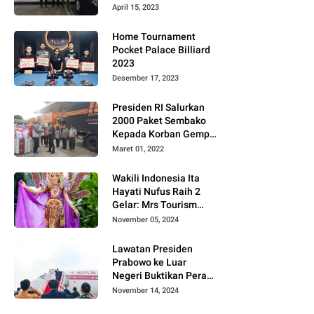
Gugat PT MD
April 15, 2023
Home Tournament
Pocket Palace Billiard
2023
Desember 17, 2023
Presiden RI Salurkan
2000 Paket Sembako
Kepada Korban Gempa
di Pasaman Barat
Maret 01, 2022
Wakili Indonesia Ita
Hayati Nufus Raih 2
Gelar: Mrs Tourism
2024 dan Fourth
November 05, 2024
Runner Up Mrs
Worldwide
Lawatan Presiden
International 2024, di
Prabowo ke Luar
Pemilihan Mrs
Negeri Buktikan Peran
Worldwide 2024
Strategis Indonesia di
November 14, 2024
Dunia