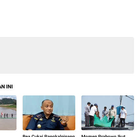
N INI
Bea Cukai Pangkalpinang
Momen Prabowo Ikut