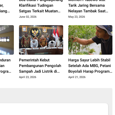
r,
Klarifikasi Tudingan
Tarik Jaring Bersama
iang
Satgas Terkait Muatan
Nelayan Tambak Saat
at
15 Kontainer PT PMM:
Panen Raya Udang di
June 02, 2026
May 23, 2026
Mudah
Sudah Layak Ekspor
Kebumen
nduran
Pemerintah Kebut
Harga Sayur Lebih Stabil
dan
Pembangunan Pengolah
Setelah Ada MBG, Petani
rogram
Sampah Jadi Listrik di
Boyolali Harap Program
ah dari
Bekasi, Bogor, hingga
Terus Berlanjut
April 23, 2026
April 21, 2026
Denpasar