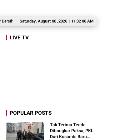
 untuk Warga Babakan Madang
Saturday
,
August
08
,
2026
Prabowo: Kepemimpinan Tak Bisa Dihadiahkan
|
11:32 09 AM
LIVE TV
POPULAR POSTS
Tak Terima Tenda
Dibongkar Paksa, PKL
Duri Kosambi Baru