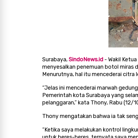
Surabaya,
SindoNews.id
- Wakil Ketua
menyesalkan penemuan botol miras di
Menurutnya, hal itu mencederai citr
“Jelas ini mencederai marwah gedun
Pemerintah kota Surabaya yang selam
pelanggaran,” kata Thony, Rabu (12/1
Thony mengatakan bahwa ia tak seng
“Ketika saya melakukan kontrol ling
untuk beres-beres, ternyata saya m