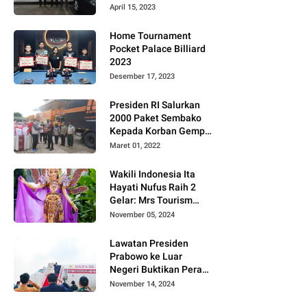
Gugat PT MD
April 15, 2023
Home Tournament
Pocket Palace Billiard
2023
Desember 17, 2023
Presiden RI Salurkan
2000 Paket Sembako
Kepada Korban Gempa
di Pasaman Barat
Maret 01, 2022
Wakili Indonesia Ita
Hayati Nufus Raih 2
Gelar: Mrs Tourism
2024 dan Fourth
November 05, 2024
Runner Up Mrs
Worldwide
Lawatan Presiden
International 2024, di
Prabowo ke Luar
Pemilihan Mrs
Negeri Buktikan Peran
Worldwide 2024
Strategis Indonesia di
November 14, 2024
Dunia