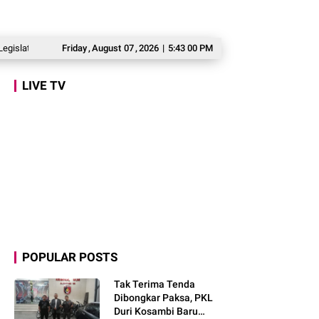
r Gerindra Marlyn Maisarah Tinjau Jembatan Gantung Cibeber, Pastikan Aspira
Friday
,
August
07
,
2026
|
5:43 01 PM
LIVE TV
POPULAR POSTS
Tak Terima Tenda
Dibongkar Paksa, PKL
Duri Kosambi Baru