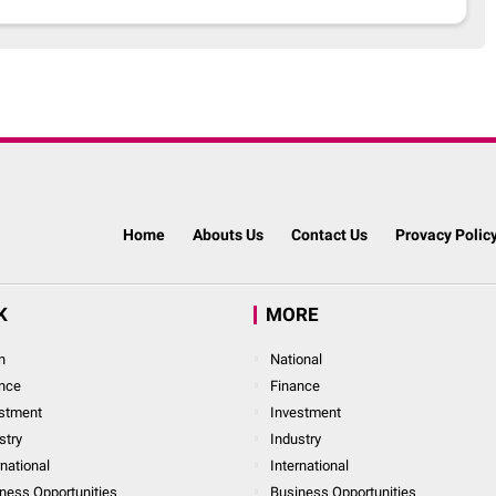
Home
Abouts Us
Contact Us
Provacy Polic
K
MORE
n
National
nce
Finance
stment
Investment
stry
Industry
rnational
International
ness Opportunities
Business Opportunities