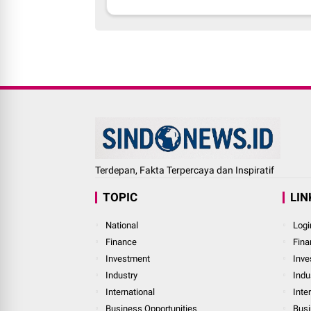
Terdepan, Fakta Terpercaya dan Inspiratif
TOPIC
LIN
National
Logi
Finance
Fina
Investment
Inve
Industry
Indu
International
Inte
Business Opportunities
Busi