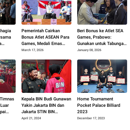
ahagia
Pemerintah Cairkan
Beri Bonus ke Atlet SEA
ersama
Bonus Atlet ASEAN Para
Games, Prabowo:
a
Games, Medali Emas
Gunakan untuk Tabungan
engan
Dapat Rp1 Miliar
Masa Depan
March 17, 2026
January 08, 2026
: Timnas
Kepala BIN Budi Gunawan
Home Tournament
 Luar
Yakin Jakarta BIN dan
Pocket Palace Billiard
pai
Jakarta STIN BIN
2023
Mengukir Sejarah
April 21, 2024
December 17, 2023
Menjadi Juara Pro Liga