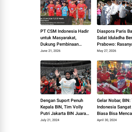
PT CSM Indonesia Hadir
Diaspora Paris B
untuk Masyarakat,
Salat Iduladha B
Dukung Pembinaan
Prabowo: Rasany
Olahraga Melalui
Seperti Kumpul d
June 21, 2026
May 27, 2026
Turnamen SSB TWINS
Keluarga Besar
Dengan Suport Penuh
Gelar Nobar, BIN
Kepala BIN, Tim Volly
Indonesia Sangat
Putri Jakarta BIN Juara
Biasa Bisa Menca
Proliga 2024
Semi Final
July 21, 2024
April 30, 2024