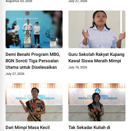
Tiga Penghargaan di
Augustus 03, 2026
July 27, 2026
Polokarto Tumoto Expo
2026
Demi Benahi Program MBG,
Guru Sekolah Rakyat Kupang
BGN Soroti Tiga Persoalan
Kawal Siswa Meraih Mimpi
Utama untuk Diselesaikan
July 18, 2026
July 27, 2026
Dari Mimpi Masa Kecil
Tak Sekadar Kuliah di