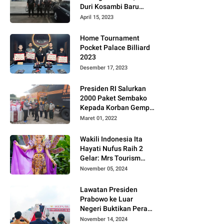
Duri Kosambi Baru
Gugat PT MD
April 15, 2023
Home Tournament
Pocket Palace Billiard
2023
Desember 17, 2023
Presiden RI Salurkan
2000 Paket Sembako
Kepada Korban Gempa
di Pasaman Barat
Maret 01, 2022
Wakili Indonesia Ita
Hayati Nufus Raih 2
Gelar: Mrs Tourism
2024 dan Fourth
November 05, 2024
Runner Up Mrs
Worldwide
Lawatan Presiden
International 2024, di
Prabowo ke Luar
Pemilihan Mrs
Negeri Buktikan Peran
Worldwide 2024
Strategis Indonesia di
November 14, 2024