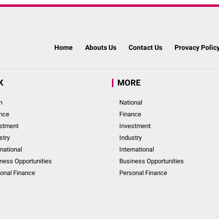
Home
Abouts Us
Contact Us
Provacy Polic
K
MORE
n
National
nce
Finance
stment
Investment
stry
Industry
rnational
International
ness Opportunities
Business Opportunities
onal Finance
Personal Finance