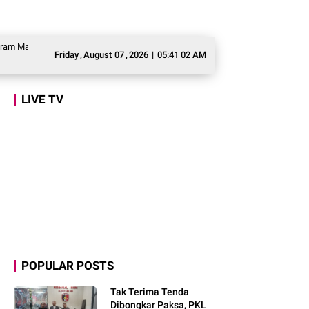
an Bergizi Gratis agar Tepat Sasaran
Legislator Gerindra Marlyn Maisarah
Friday
,
August
07
,
2026
|
05:41 03 AM
LIVE TV
POPULAR POSTS
Tak Terima Tenda
Dibongkar Paksa, PKL