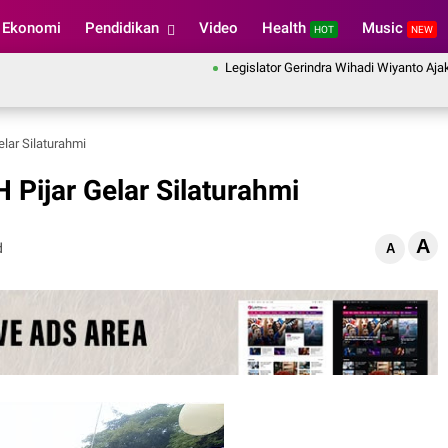
Ekonomi
Pendidikan
Video
Health
Music
HOT
NEW
Legislator Gerindra Wihadi Wiyanto Ajak Masyara
elar Silaturahmi
 Pijar Gelar Silaturahmi
A
d
A