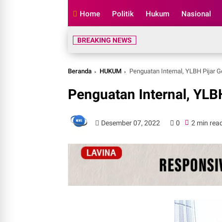
Home
Politik
Hukum
Nasional
BREAKING NEWS
Beranda
HUKUM
Penguatan Internal, YLBH Pijar G
Penguatan Internal, YLBH
Desember 07, 2022
0
2 min rea