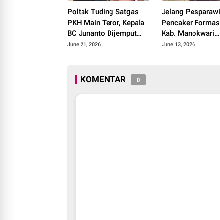
Poltak Tuding Satgas
Jelang Pesparawi
PKH Main Teror, Kepala
Pencaker Formas
BC Junanto Dijemput
Kab. Manokwari
Paksa Tanpa Surat
Dihimbau Jaga
June 21, 2026
June 13, 2026
Panggilan
Kamtibmas
KOMENTAR
0