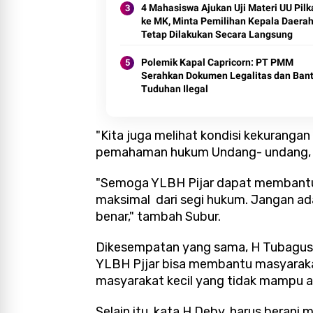
4 Mahasiswa Ajukan Uji Materi UU Pil
ke MK, Minta Pemilihan Kepala Daera
Tetap Dilakukan Secara Langsung
Polemik Kapal Capricorn: PT PMM
Serahkan Dokumen Legalitas dan Ban
Tuduhan Ilegal
"Kita juga melihat kondisi kekuranga
pemahaman hukum Undang- undang, ba
"Semoga YLBH Pijar dapat membantu
maksimal dari segi hukum. Jangan ad
benar," tambah Subur.
Dikesempatan yang sama, H Tubagu
YLBH Pjjar bisa membantu masyarak
masyarakat kecil yang tidak mampu a
Selain itu, kata H Deby, harus berani