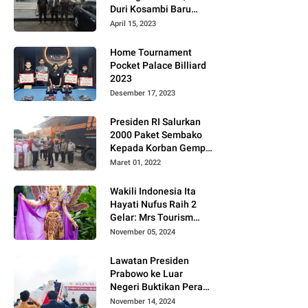
Duri Kosambi Baru
Gugat PT MD
April 15, 2023
Home Tournament
Pocket Palace Billiard
2023
Desember 17, 2023
Presiden RI Salurkan
2000 Paket Sembako
Kepada Korban Gempa
di Pasaman Barat
Maret 01, 2022
Wakili Indonesia Ita
Hayati Nufus Raih 2
Gelar: Mrs Tourism
2024 dan Fourth
November 05, 2024
Runner Up Mrs
Worldwide
Lawatan Presiden
International 2024, di
Prabowo ke Luar
Pemilihan Mrs
Negeri Buktikan Peran
Worldwide 2024
Strategis Indonesia di
November 14, 2024