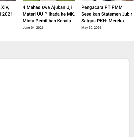
 XIV,
4 Mahasiswa Ajukan Uji
Pengacara PT PMM
i 2021
Materi UU Pilkada ke MK,
Sesalkan Statemen Jubir
Minta Pemilihan Kepala
Satgas PKH: Mereka
Daerah Tetap Dilakukan
Melanggar Aturan Malah
June 04, 2026
May 30, 2026
Secara Langsung
Kita yang Disalahkan