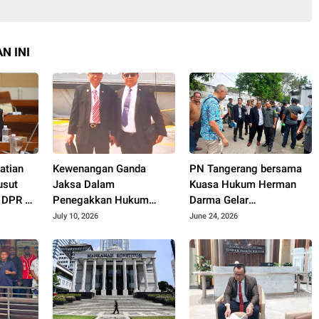
N INI
atian
Kewenangan Ganda
PN Tangerang bersama
usut
Jaksa Dalam
Kuasa Hukum Herman
I DPR RI
Penegakkan Hukum
Darma Gelar
ro Jaya
Tindak Pidana Korupsi
Constatering Jelang
July 10, 2026
June 24, 2026
stian
Dipertanyakan
Eksekusi Lahan di
Pamulang