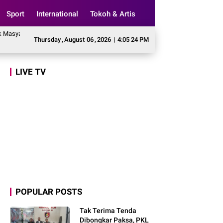
Sport
International
Tokoh & Artis
kat Awasi Program Makan Bergizi Gratis agar Tepat Sasaran
Legislator Ger
Thursday
,
August
06
,
2026
|
4:05 25 PM
LIVE TV
POPULAR POSTS
Tak Terima Tenda
Dibongkar Paksa, PKL