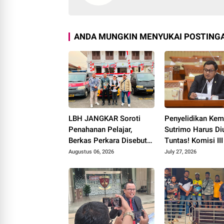
ANDA MUNGKIN MENYUKAI POSTINGA
LBH JANGKAR Soroti
Penyelidikan Kem
Penahanan Pelajar,
Sutrimo Harus Di
Berkas Perkara Disebut
Tuntas! Komisi II
Telah Dicabut
Desak Polda Met
Augustus 06, 2026
July 27, 2026
Segera Beri Kepa
Hukum