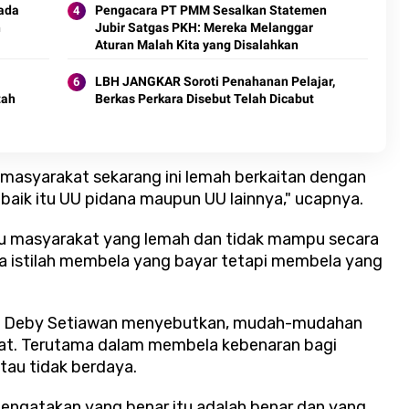
kada
Pengacara PT PMM Sesalkan Statemen
h
Jubir Satgas PKH: Mereka Melanggar
Aturan Malah Kita yang Disalahkan
LBH JANGKAR Soroti Penahanan Pelajar,
tah
Berkas Perkara Disebut Telah Dicabut
n masyarakat sekarang ini lemah berkaitan dengan
ik itu UU pidana maupun UU lainnya," ucapnya.
 masyarakat yang lemah dan tidak mampu secara
a istilah membela yang bayar tetapi membela yang
s Deby Setiawan menyebutkan, mudah-mudahan
at. Terutama dalam membela kebenaran bagi
tau tidak berdaya.
 mengatakan yang benar itu adalah benar dan yang