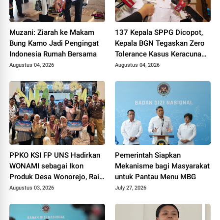
Muzani: Ziarah ke Makam
137 Kepala SPPG Dicopot,
Bung Karno Jadi Pengingat
Kepala BGN Tegaskan Zero
Indonesia Rumah Bersama
Tolerance Kasus Keracunan
MBG
Augustus 04, 2026
Augustus 04, 2026
PPKO KSI FP UNS Hadirkan
Pemerintah Siapkan
WONAMI sebagai Ikon
Mekanisme bagi Masyarakat
Produk Desa Wonorejo, Raih
untuk Pantau Menu MBG
Tiga Penghargaan di
Augustus 03, 2026
July 27, 2026
Polokarto Tumoto Expo
2026