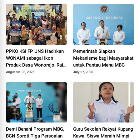
PPKO KSI FP UNS Hadirkan
Pemerintah Siapkan
WONAMI sebagai Ikon
Mekanisme bagi Masyarakat
Produk Desa Wonorejo, Raih
untuk Pantau Menu MBG
Tiga Penghargaan di
Augustus 03, 2026
July 27, 2026
Polokarto Tumoto Expo
2026
Demi Benahi Program MBG,
Guru Sekolah Rakyat Kupang
BGN Soroti Tiga Persoalan
Kawal Siswa Meraih Mimpi