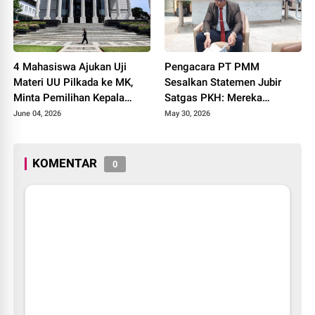
4 Mahasiswa Ajukan Uji
Pengacara PT PMM
Materi UU Pilkada ke MK,
Sesalkan Statemen Jubir
Minta Pemilihan Kepala
Satgas PKH: Mereka
Daerah Tetap Dilakukan
Melanggar Aturan Malah
June 04, 2026
May 30, 2026
Secara Langsung
Kita yang Disalahkan
KOMENTAR
0