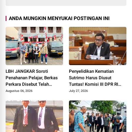
ANDA MUNGKIN MENYUKAI POSTINGAN INI
LBH JANGKAR Soroti
Penyelidikan Kematian
Penahanan Pelajar, Berkas
Sutrimo Harus Diusut
Perkara Disebut Telah
Tuntas! Komisi III DPR RI
Dicabut
Desak Polda Metro Jaya
Augustus 06, 2026
July 27, 2026
Segera Beri Kepastian
Hukum