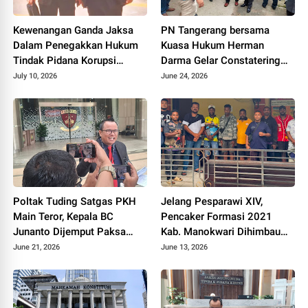
Kewenangan Ganda Jaksa
PN Tangerang bersama
Dalam Penegakkan Hukum
Kuasa Hukum Herman
Tindak Pidana Korupsi
Darma Gelar Constatering
Dipertanyakan
Jelang Eksekusi Lahan di
July 10, 2026
June 24, 2026
Pamulang
Poltak Tuding Satgas PKH
Jelang Pesparawi XIV,
Main Teror, Kepala BC
Pencaker Formasi 2021
Junanto Dijemput Paksa
Kab. Manokwari Dihimbau
Tanpa Surat Panggilan
Jaga Kamtibmas
June 21, 2026
June 13, 2026