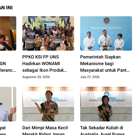
N INI
G
PPKO KSI FP UNS
Pemerintah Siapkan
BGN
Hadirkan WONAMI
Mekanisme bagi
lerance
sebagai Ikon Produk
Masyarakat untuk Pantau
n MBG
Desa Wonorejo, Raih
Menu MBG
Augustus 03, 2026
July 27, 2026
Tiga Penghargaan di
Polokarto Tumoto Expo
2026
yat
Dari Mimpi Masa Kecil
Tak Sekadar Kuliah di
swa
Merakit Robot, Imran
Australia, Aurel Punya