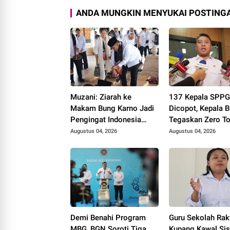
ANDA MUNGKIN MENYUKAI POSTINGA
Muzani: Ziarah ke
137 Kepala SPP
Makam Bung Karno Jadi
Dicopot, Kepala 
Pengingat Indonesia
Tegaskan Zero To
Rumah Bersama
Kasus Keracuna
Augustus 04, 2026
Augustus 04, 2026
Demi Benahi Program
Guru Sekolah Rak
MBG, BGN Soroti Tiga
Kupang Kawal Si