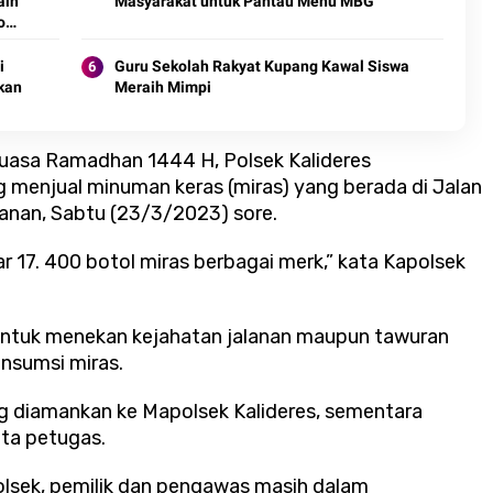
aih
Masyarakat untuk Pantau Menu MBG
o
i
Guru Sekolah Rakyat Kupang Kawal Siswa
kan
Meraih Mimpi
 puasa Ramadhan 1444 H,
Polsek Kalideres
menjual minuman keras (miras) yang berada di Jalan
nan, Sabtu (23/3/2023) sore.
ar 17. 400 botol miras berbagai merk,” kata Kapolsek
 untuk menekan kejahatan jalanan maupun tawuran
nsumsi miras.
ng diamankan ke Mapolsek Kalideres, sementara
ata petugas.
lsek, pemilik dan pengawas masih dalam