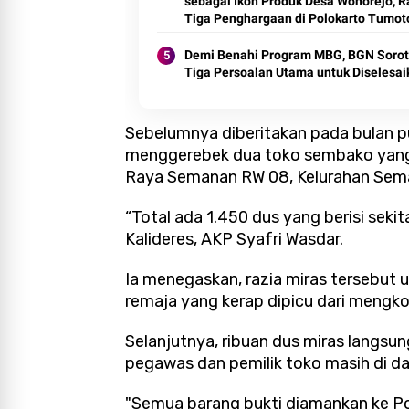
sebagai Ikon Produk Desa Wonorejo, R
Tiga Penghargaan di Polokarto Tumot
Expo 2026
Demi Benahi Program MBG, BGN Sorot
Tiga Persoalan Utama untuk Diselesai
Sebelumnya diberitakan pada bulan
menggerebek dua toko sembako yang 
Raya Semanan RW 08, Kelurahan Sema
“Total ada 1.450 dus yang berisi sekit
Kalideres, AKP Syafri Wasdar.
Ia menegaskan, razia miras tersebut
remaja yang kerap dipicu dari mengko
Selanjutnya, ribuan dus miras langsu
pegawas dan pemilik toko masih di d
"Semua barang bukti diamankan ke Po