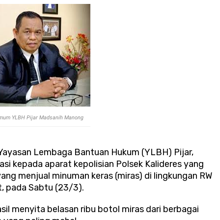
mum YLBH Pijar Madsanih Manong
Yayasan Lembaga Bantuan Hukum (YLBH) Pijar,
i kepada aparat kepolisian Polsek Kalideres yang
ng menjual minuman keras (miras) di lingkungan RW
, pada Sabtu (23/3).
sil menyita belasan ribu botol miras dari berbagai