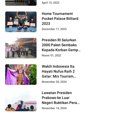
Gugat PT MD
April 15, 2023
Home Tournament
Pocket Palace Billiard
2023
Desember 17, 2023
Presiden RI Salurkan
2000 Paket Sembako
Kepada Korban Gempa
di Pasaman Barat
Maret 01, 2022
Wakili Indonesia Ita
Hayati Nufus Raih 2
Gelar: Mrs Tourism
2024 dan Fourth
November 05, 2024
Runner Up Mrs
Worldwide
Lawatan Presiden
International 2024, di
Prabowo ke Luar
Pemilihan Mrs
Negeri Buktikan Peran
Worldwide 2024
Strategis Indonesia di
November 14, 2024
Dunia