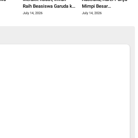
Raih Beasiswa Garuda ke
Mimpi Besar
Korsel
Kembangkan Pengobatan
July 14, 2026
July 14, 2026
Kanker untuk Indonesia