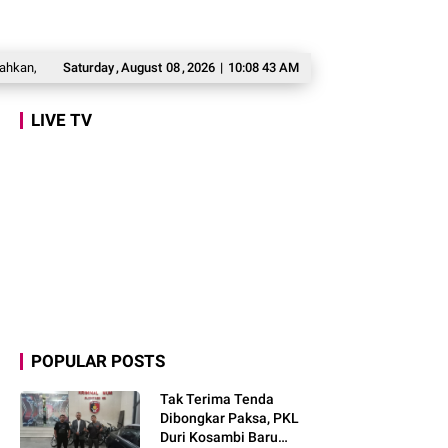
ir Lewat Kesulitan dan Keberanian
Saturday
,
August
08
,
2026
|
Prabowo Bertekad Perbaiki Buku Ajar S
10:08 44 AM
LIVE TV
POPULAR POSTS
Tak Terima Tenda
Dibongkar Paksa, PKL
Duri Kosambi Baru