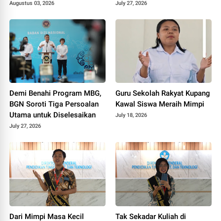
Tiga Penghargaan di
Augustus 03, 2026
July 27, 2026
Polokarto Tumoto Expo
2026
Demi Benahi Program MBG,
Guru Sekolah Rakyat Kupang
BGN Soroti Tiga Persoalan
Kawal Siswa Meraih Mimpi
Utama untuk Diselesaikan
July 18, 2026
July 27, 2026
Dari Mimpi Masa Kecil
Tak Sekadar Kuliah di