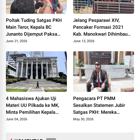
Poltak Tuding Satgas PKH
Jelang Pesparawi XIV,
Main Teror, Kepala BC
Pencaker Formasi 2021
Junanto Dijemput Paksa
Kab. Manokwari Dihimbau
Tanpa Surat Panggilan
Jaga Kamtibmas
June 21, 2026
June 13, 2026
4 Mahasiswa Ajukan Uji
Pengacara PT PMM
Materi UU Pilkada ke MK,
Sesalkan Statemen Jubir
Minta Pemilihan Kepala
Satgas PKH: Mereka
Daerah Tetap Dilakukan
Melanggar Aturan Malah
June 04, 2026
May 30, 2026
Secara Langsung
Kita yang Disalahkan