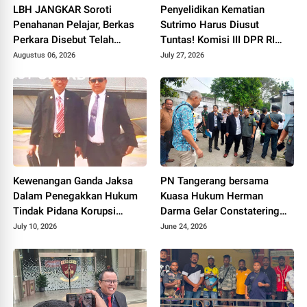
LBH JANGKAR Soroti
Penyelidikan Kematian
Penahanan Pelajar, Berkas
Sutrimo Harus Diusut
Perkara Disebut Telah
Tuntas! Komisi III DPR RI
Dicabut
Desak Polda Metro Jaya
Augustus 06, 2026
July 27, 2026
Segera Beri Kepastian
Hukum
Kewenangan Ganda Jaksa
PN Tangerang bersama
Dalam Penegakkan Hukum
Kuasa Hukum Herman
Tindak Pidana Korupsi
Darma Gelar Constatering
Dipertanyakan
Jelang Eksekusi Lahan di
July 10, 2026
June 24, 2026
Pamulang