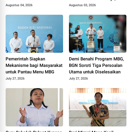
MBG
Tiga Penghargaan di
Augustus 04, 2026
Augustus 03, 2026
Polokarto Tumoto Expo
2026
Pemerintah Siapkan
Demi Benahi Program MBG,
Mekanisme bagi Masyarakat
BGN Soroti Tiga Persoalan
untuk Pantau Menu MBG
Utama untuk Diselesaikan
July 27, 2026
July 27, 2026