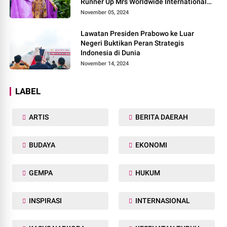
Runner Up Mrs Worldwide International
2024, di Pemilihan Mrs Worldwide 2024
November 05, 2024
Lawatan Presiden Prabowo ke Luar
Negeri Buktikan Peran Strategis
Indonesia di Dunia
November 14, 2024
LABEL
ARTIS
BERITA DAERAH
BUDAYA
EKONOMI
GEMPA
HUKUM
INSPIRASI
INTERNASIONAL