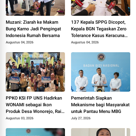
Muzani: Ziarah ke Makam
137 Kepala SPPG Dicopot,
Bung Karno Jadi Pengingat
Kepala BGN Tegaskan Zero
Indonesia Rumah Bersama
Tolerance Kasus Keracunan
MBG
Augustus 04, 2026
Augustus 04, 2026
PPKO KSI FP UNS Hadirkan
Pemerintah Siapkan
WONAMI sebagai Ikon
Mekanisme bagi Masyarakat
Produk Desa Wonorejo, Raih
untuk Pantau Menu MBG
Tiga Penghargaan di
Augustus 03, 2026
July 27, 2026
Polokarto Tumoto Expo
2026