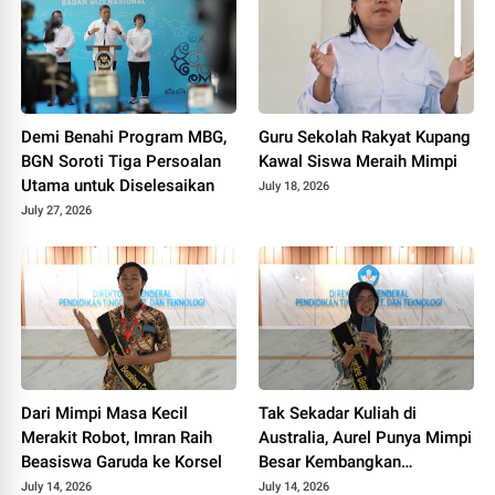
Demi Benahi Program MBG,
Guru Sekolah Rakyat Kupang
BGN Soroti Tiga Persoalan
Kawal Siswa Meraih Mimpi
Utama untuk Diselesaikan
July 18, 2026
July 27, 2026
Dari Mimpi Masa Kecil
Tak Sekadar Kuliah di
Merakit Robot, Imran Raih
Australia, Aurel Punya Mimpi
Beasiswa Garuda ke Korsel
Besar Kembangkan
Pengobatan Kanker untuk
July 14, 2026
July 14, 2026