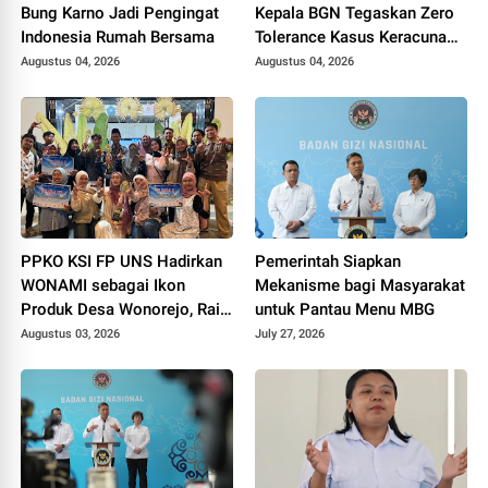
Bung Karno Jadi Pengingat
Kepala BGN Tegaskan Zero
Indonesia Rumah Bersama
Tolerance Kasus Keracunan
MBG
Augustus 04, 2026
Augustus 04, 2026
PPKO KSI FP UNS Hadirkan
Pemerintah Siapkan
WONAMI sebagai Ikon
Mekanisme bagi Masyarakat
Produk Desa Wonorejo, Raih
untuk Pantau Menu MBG
Tiga Penghargaan di
Augustus 03, 2026
July 27, 2026
Polokarto Tumoto Expo
2026