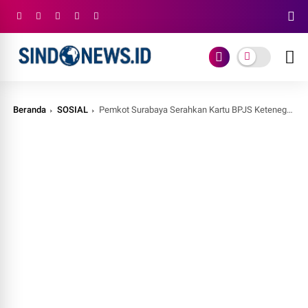
Beranda
SOSIAL
Pemkot Surabaya Serahkan Kartu BPJS Ketenegakerjaan Kepada Ketua RT/RW, LPMK dan Bunda Paud