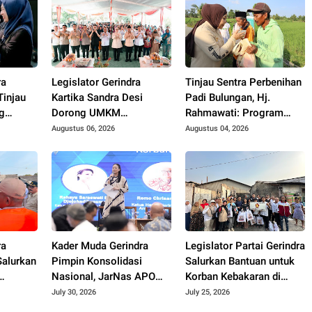
ra
Legislator Gerindra
Tinjau Sentra Perbenihan
Tinjau
Kartika Sandra Desi
Padi Bulungan, Hj.
g
Dorong UMKM
Rahmawati: Program
Palembang Lindungi
Prabowo Bikin Petani
Augustus 06, 2026
Augustus 04, 2026
Merek Usaha
Makin Optimistis
ra
Kader Muda Gerindra
Legislator Partai Gerindra
Salurkan
Pimpin Konsolidasi
Salurkan Bantuan untuk
Nasional, JarNas APO
Korban Kebakaran di
Perkuat Perlawanan
Cakung Timur, Wujud
July 30, 2026
July 25, 2026
matan
terhadap Modus Baru
Kepedulian kepada Warga