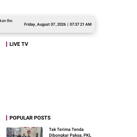
 Gratis agar Tepat Sasaran
Legislator Gerindra Marlyn Maisarah Tinjau Je
Friday
,
August
07
,
2026
|
07:37 22 AM
LIVE TV
POPULAR POSTS
Tak Terima Tenda
Dibongkar Paksa, PKL