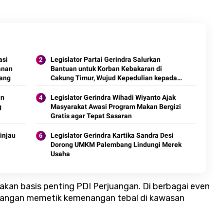
asi
Legislator Partai Gerindra Salurkan
anan
Bantuan untuk Korban Kebakaran di
rang
Cakung Timur, Wujud Kepedulian kepada
Warga Terdampak
an
Legislator Gerindra Wihadi Wiyanto Ajak
g
Masyarakat Awasi Program Makan Bergizi
Gratis agar Tepat Sasaran
injau
Legislator Gerindra Kartika Sandra Desi
Dorong UMKM Palembang Lindungi Merek
Usaha
an basis penting PDI Perjuangan. Di berbagai even
rjuangan memetik kemenangan tebal di kawasan