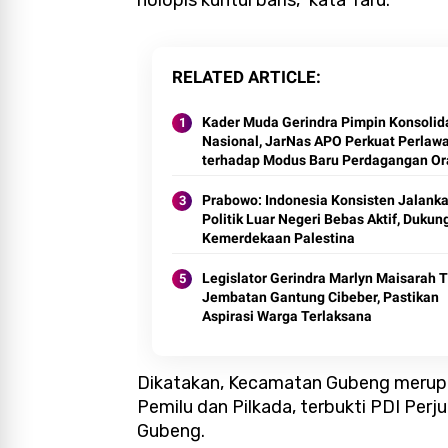
holopis kuntul baris,” kata Taru.
RELATED ARTICLE
Kader Muda Gerindra Pimpin Konsolid
Nasional, JarNas APO Perkuat Perlaw
terhadap Modus Baru Perdagangan O
Prabowo: Indonesia Konsisten Jalank
Politik Luar Negeri Bebas Aktif, Dukun
Kemerdekaan Palestina
Legislator Gerindra Marlyn Maisarah T
Jembatan Gantung Cibeber, Pastikan
Aspirasi Warga Terlaksana
Dikatakan, Kecamatan Gubeng merupak
Pemilu dan Pilkada, terbukti PDI Pe
Gubeng.