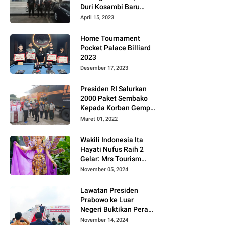
Duri Kosambi Baru
Gugat PT MD
April 15, 2023
Home Tournament
Pocket Palace Billiard
2023
Desember 17, 2023
Presiden RI Salurkan
2000 Paket Sembako
Kepada Korban Gempa
di Pasaman Barat
Maret 01, 2022
Wakili Indonesia Ita
Hayati Nufus Raih 2
Gelar: Mrs Tourism
2024 dan Fourth
November 05, 2024
Runner Up Mrs
Worldwide
Lawatan Presiden
International 2024, di
Prabowo ke Luar
Pemilihan Mrs
Negeri Buktikan Peran
Worldwide 2024
Strategis Indonesia di
November 14, 2024