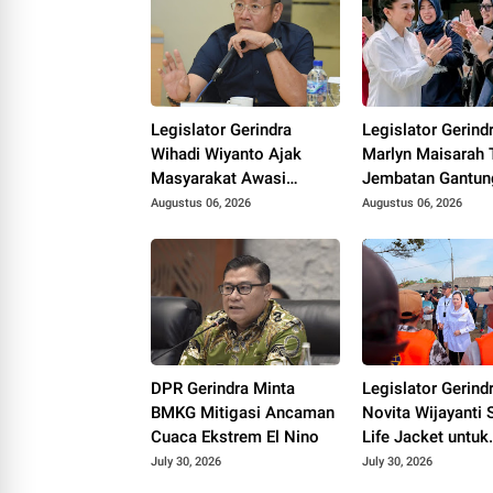
Legislator Gerindra
Legislator Gerind
Wihadi Wiyanto Ajak
Marlyn Maisarah 
Masyarakat Awasi
Jembatan Gantun
Program Makan Bergizi
Cibeber, Pastikan
Augustus 06, 2026
Augustus 06, 2026
Gratis agar Tepat
Aspirasi Warga
Sasaran
Terlaksana
DPR Gerindra Minta
Legislator Gerind
BMKG Mitigasi Ancaman
Novita Wijayanti 
Cuaca Ekstrem El Nino
Life Jacket untuk
Nelayan Cilacap,
July 30, 2026
July 30, 2026
Tegaskan Kesela