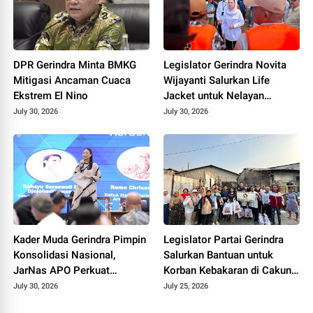
DPR Gerindra Minta BMKG
Legislator Gerindra Novita
Mitigasi Ancaman Cuaca
Wijayanti Salurkan Life
Ekstrem El Nino
Jacket untuk Nelayan
Cilacap, Tegaskan
July 30, 2026
July 30, 2026
Keselamatan Pelayaran
Harus Jadi Prioritas
Kader Muda Gerindra Pimpin
Legislator Partai Gerindra
Konsolidasi Nasional,
Salurkan Bantuan untuk
JarNas APO Perkuat
Korban Kebakaran di Cakung
Perlawanan terhadap Modus
Timur, Wujud Kepedulian
July 30, 2026
July 25, 2026
Baru Perdagangan Orang
kepada Warga Terdampak