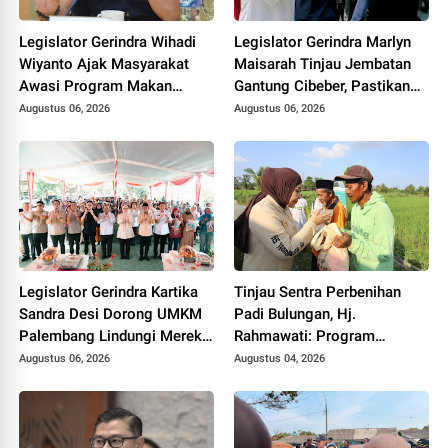
Legislator Gerindra Wihadi
Legislator Gerindra Marlyn
Wiyanto Ajak Masyarakat
Maisarah Tinjau Jembatan
Awasi Program Makan
Gantung Cibeber, Pastikan
Bergizi Gratis agar Tepat
Aspirasi Warga Terlaksana
Augustus 06, 2026
Augustus 06, 2026
Sasaran
Legislator Gerindra Kartika
Tinjau Sentra Perbenihan
Sandra Desi Dorong UMKM
Padi Bulungan, Hj.
Palembang Lindungi Merek
Rahmawati: Program
Usaha
Prabowo Bikin Petani Makin
Augustus 06, 2026
Augustus 04, 2026
Optimistis