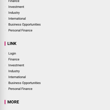
Home
Abouts Us
Contact Us
Provacy Policy
Redaksi
Sitemap
Disclaimer
Login
TOPIC
National
Finance
Investment
Industry
International
Business Opportunities
Personal Finance
LINK
Login
Finance
Investment