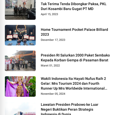
Tak Terima Tenda Dibongkar Paksa, PKL
Duri Kosambi Baru Gugat PT MD
April 15, 2023
Home Tournament Pocket Palace Billiard
2023
Desember 17, 2023
Presiden RI Salurkan 2000 Paket Sembako
Kepada Korban Gempa di Pasaman Barat
Maret 01, 2022
Wakili Indonesia Ita Hayati Nufus Raih 2
Gelar: Mrs Tourism 2024 dan Fourth
Runner Up Mrs Worldwide International
2024, di Pemilihan Mrs Worldwide 2024
November 05, 2024
Lawatan Presiden Prabowo ke Luar
Negeri Buktikan Peran Strategis
Indonesia di Dunia