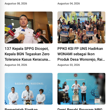
Augustus 08, 2026
Augustus 04, 2026
137 Kepala SPPG Dicopot,
PPKO KSI FP UNS Hadirkan
Kepala BGN Tegaskan Zero
WONAMI sebagai Ikon
Tolerance Kasus Keracunan
Produk Desa Wonorejo, Raih
MBG
Tiga Penghargaan di
Augustus 04, 2026
Augustus 03, 2026
Polokarto Tumoto Expo
2026
Pemerintah Siapkan
Demi Benahi Program MBG,