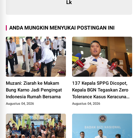
Lk
ANDA MUNGKIN MENYUKAI POSTINGAN INI
Muzani: Ziarah ke Makam
137 Kepala SPPG Dicopot,
Bung Karno Jadi Pengingat
Kepala BGN Tegaskan Zero
Indonesia Rumah Bersama
Tolerance Kasus Keracunan
MBG
Augustus 04, 2026
Augustus 04, 2026