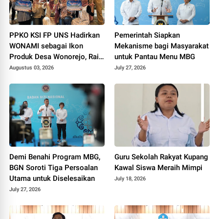
PPKO KSI FP UNS Hadirkan
Pemerintah Siapkan
WONAMI sebagai Ikon
Mekanisme bagi Masyarakat
Produk Desa Wonorejo, Raih
untuk Pantau Menu MBG
Tiga Penghargaan di
Augustus 03, 2026
July 27, 2026
Polokarto Tumoto Expo
2026
Demi Benahi Program MBG,
Guru Sekolah Rakyat Kupang
BGN Soroti Tiga Persoalan
Kawal Siswa Meraih Mimpi
Utama untuk Diselesaikan
July 18, 2026
July 27, 2026