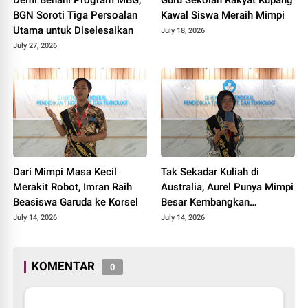
Demi Benahi Program MBG,
Guru Sekolah Rakyat Kupang
BGN Soroti Tiga Persoalan
Kawal Siswa Meraih Mimpi
Utama untuk Diselesaikan
July 18, 2026
July 27, 2026
Dari Mimpi Masa Kecil
Tak Sekadar Kuliah di
Merakit Robot, Imran Raih
Australia, Aurel Punya Mimpi
Beasiswa Garuda ke Korsel
Besar Kembangkan
Pengobatan Kanker untuk
July 14, 2026
July 14, 2026
Indonesia
KOMENTAR
0