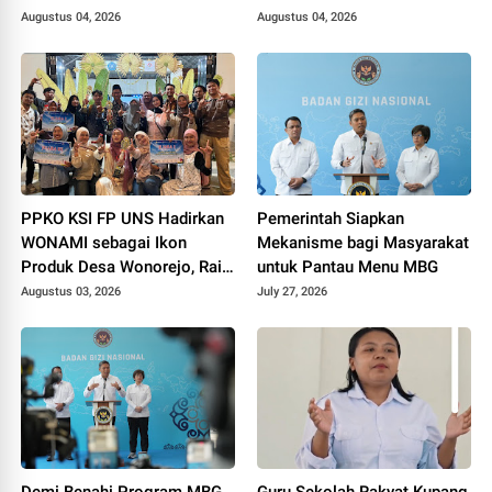
MBG
Augustus 04, 2026
Augustus 04, 2026
PPKO KSI FP UNS Hadirkan
Pemerintah Siapkan
WONAMI sebagai Ikon
Mekanisme bagi Masyarakat
Produk Desa Wonorejo, Raih
untuk Pantau Menu MBG
Tiga Penghargaan di
Augustus 03, 2026
July 27, 2026
Polokarto Tumoto Expo
2026