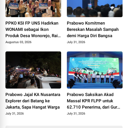
PPKO KSI FP UNS Hadirkan
Prabowo Komitmen
WONAMI sebagai Ikon
Bereskan Masalah Sampah
Produk Desa Wonorejo, Raih
demi Harga Diri Bangsa
Tiga Penghargaan di
Augustus 03, 2026
July 31, 2026
Polokarto Tumoto Expo
2026
Prabowo Jajal KA Nusantara
Prabowo Saksikan Akad
Explorer dari Batang ke
Massal KPR FLPP untuk
Jakarta, Sapa Hangat Warga
62.710 Penerima, dari Guru
SD hingga Pengemudi Ojol
July 31, 2026
July 31, 2026