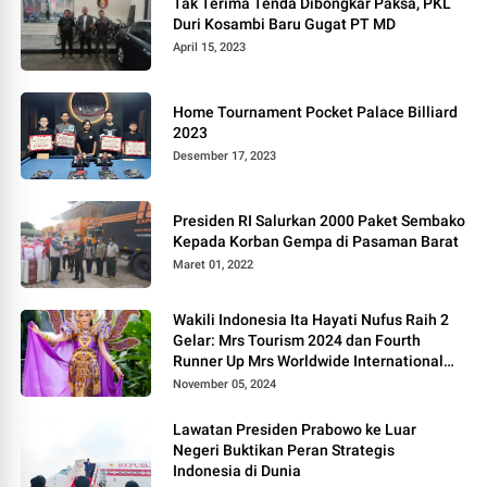
Tak Terima Tenda Dibongkar Paksa, PKL
Duri Kosambi Baru Gugat PT MD
April 15, 2023
Home Tournament Pocket Palace Billiard
2023
Desember 17, 2023
Presiden RI Salurkan 2000 Paket Sembako
Kepada Korban Gempa di Pasaman Barat
Maret 01, 2022
Wakili Indonesia Ita Hayati Nufus Raih 2
Gelar: Mrs Tourism 2024 dan Fourth
Runner Up Mrs Worldwide International
2024, di Pemilihan Mrs Worldwide 2024
November 05, 2024
Lawatan Presiden Prabowo ke Luar
Negeri Buktikan Peran Strategis
Indonesia di Dunia