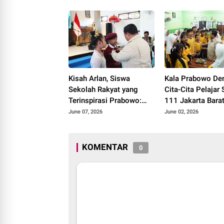
dan Rehabilitasi 
Kisah Arlan, Siswa
Kala Prabowo De
Sekolah Rakyat yang
Cita-Cita Pelajar
Terinspirasi Prabowo:
111 Jakarta Barat
Ingin Jadi Menteri
Presiden hingga
June 07, 2026
June 02, 2026
Pendidikan
Indonesia ke Pial
KOMENTAR
0