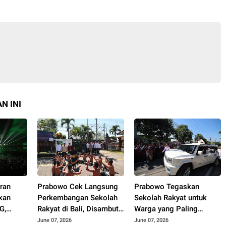
N INI
ran
Prabowo Cek Langsung
Prabowo Tegaskan
kan
Perkembangan Sekolah
Sekolah Rakyat untuk
G,
Rakyat di Bali, Disambut
Warga yang Paling
mbatan,
Semarak Tari Kecak dari
Miskin dan Kurang
June 07, 2026
June 07, 2026