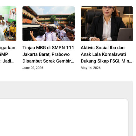
Sekolah
Siswa
Berdaya
ngarkan
Tinjau MBG di SMPN 111
Aktivis Sosial Ibu dan
 SMP
Jakarta Barat, Prabowo
Anak Lala Komalawati
: Jadi
Disambut Sorak Gembira
Dukung Sikap FSGI, Minta
 Bawa
Para Siswa
MPR Utamakan
June 02, 2026
May 14, 2026
a Dunia
Psikologis Peserta LCC
Empat Pilar