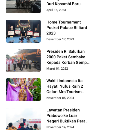
Duri Kosambi Baru
Gugat PT MD
April 15, 2023
Home Tournament
Pocket Palace Billiard
2023
Desember 17, 2023
Presiden RI Salurkan
2000 Paket Sembako
Kepada Korban Gempa
di Pasaman Barat
Maret 01, 2022
Wakili Indonesia Ita
Hayati Nufus Raih 2
Gelar: Mrs Tourism
2024 dan Fourth
November 05, 2024
Runner Up Mrs
Worldwide
Lawatan Presiden
International 2024, di
Prabowo ke Luar
Pemilihan Mrs
Negeri Buktikan Peran
Worldwide 2024
Strategis Indonesia di
November 14, 2024