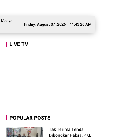
kat Awasi Program Makan Bergizi Gratis agar Tepat Sasaran
Legislator Ger
Friday
,
August
07
,
2026
|
11:43 28 AM
LIVE TV
POPULAR POSTS
Tak Terima Tenda
Dibongkar Paksa, PKL