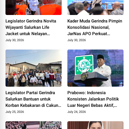
Legislator Gerindra Novita
Kader Muda Gerindra Pimpin
Wijayanti Salurkan Life
Konsolidasi Nasional,
Jacket untuk Nelayan
JarNas APO Perkuat
Cilacap, Tegaskan
Perlawanan terhadap Modus
July 30, 2026
July 30, 2026
Keselamatan Pelayaran
Baru Perdagangan Orang
Harus Jadi Prioritas
Legislator Partai Gerindra
Prabowo: Indonesia
Salurkan Bantuan untuk
Konsisten Jalankan Politik
Korban Kebakaran di Cakung
Luar Negeri Bebas Aktif,
Timur, Wujud Kepedulian
Dukung Kemerdekaan
July 25, 2026
July 24, 2026
kepada Warga Terdampak
Palestina