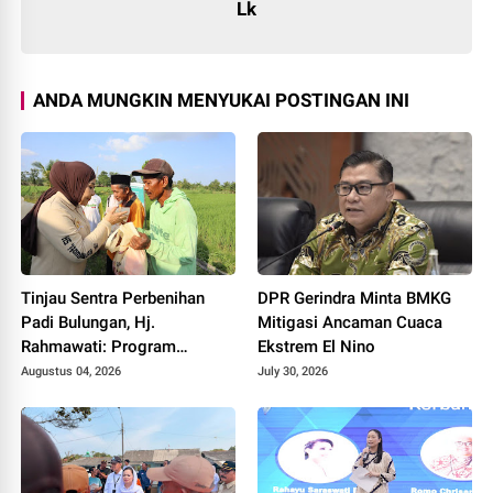
Lk
ANDA MUNGKIN MENYUKAI POSTINGAN INI
Tinjau Sentra Perbenihan
DPR Gerindra Minta BMKG
Padi Bulungan, Hj.
Mitigasi Ancaman Cuaca
Rahmawati: Program
Ekstrem El Nino
Prabowo Bikin Petani Makin
Augustus 04, 2026
July 30, 2026
Optimistis