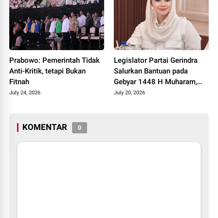
Prabowo: Pemerintah Tidak
Legislator Partai Gerindra
Anti-Kritik, tetapi Bukan
Salurkan Bantuan pada
Fitnah
Gebyar 1448 H Muharam,
Perkuat Semangat Gotong
July 24, 2026
July 20, 2026
Royong dan Kepedulian
Sosial
KOMENTAR
0