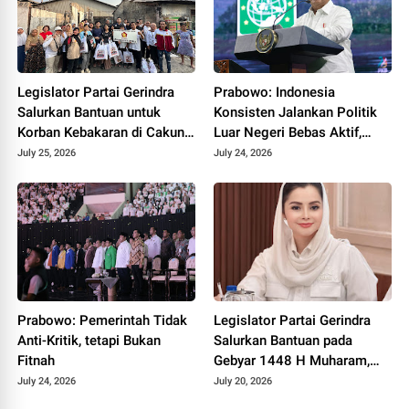
Legislator Partai Gerindra
Prabowo: Indonesia
Salurkan Bantuan untuk
Konsisten Jalankan Politik
Korban Kebakaran di Cakung
Luar Negeri Bebas Aktif,
Timur, Wujud Kepedulian
Dukung Kemerdekaan
July 25, 2026
July 24, 2026
kepada Warga Terdampak
Palestina
Prabowo: Pemerintah Tidak
Legislator Partai Gerindra
Anti-Kritik, tetapi Bukan
Salurkan Bantuan pada
Fitnah
Gebyar 1448 H Muharam,
Perkuat Semangat Gotong
July 24, 2026
July 20, 2026
Royong dan Kepedulian