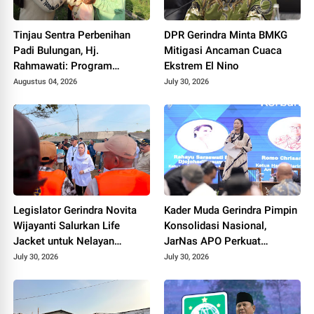
Tinjau Sentra Perbenihan
DPR Gerindra Minta BMKG
Padi Bulungan, Hj.
Mitigasi Ancaman Cuaca
Rahmawati: Program
Ekstrem El Nino
Prabowo Bikin Petani Makin
Augustus 04, 2026
July 30, 2026
Optimistis
Legislator Gerindra Novita
Kader Muda Gerindra Pimpin
Wijayanti Salurkan Life
Konsolidasi Nasional,
Jacket untuk Nelayan
JarNas APO Perkuat
Cilacap, Tegaskan
Perlawanan terhadap Modus
July 30, 2026
July 30, 2026
Keselamatan Pelayaran
Baru Perdagangan Orang
Harus Jadi Prioritas