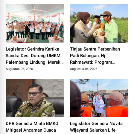
Sasaran
Legislator Gerindra Kartika
Tinjau Sentra Perbenihan
Sandra Desi Dorong UMKM
Padi Bulungan, Hj.
Palembang Lindungi Merek
Rahmawati: Program
Usaha
Prabowo Bikin Petani Makin
Augustus 06, 2026
Augustus 04, 2026
Optimistis
DPR Gerindra Minta BMKG
Legislator Gerindra Novita
Mitigasi Ancaman Cuaca
Wijayanti Salurkan Life