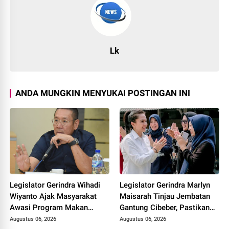
Lk
ANDA MUNGKIN MENYUKAI POSTINGAN INI
Legislator Gerindra Wihadi
Legislator Gerindra Marlyn
Wiyanto Ajak Masyarakat
Maisarah Tinjau Jembatan
Awasi Program Makan
Gantung Cibeber, Pastikan
Bergizi Gratis agar Tepat
Aspirasi Warga Terlaksana
Augustus 06, 2026
Augustus 06, 2026