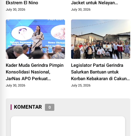
Ekstrem El Nino
Jacket untuk Nelayan
Cilacap, Tegaskan
July 30, 2026
July 30, 2026
Keselamatan Pelayaran
Harus Jadi Prioritas
Kader Muda Gerindra Pimpin
Legislator Partai Gerindra
Konsolidasi Nasional,
Salurkan Bantuan untuk
JarNas APO Perkuat
Korban Kebakaran di Cakung
Perlawanan terhadap Modus
Timur, Wujud Kepedulian
July 30, 2026
July 25, 2026
Baru Perdagangan Orang
kepada Warga Terdampak
KOMENTAR
0