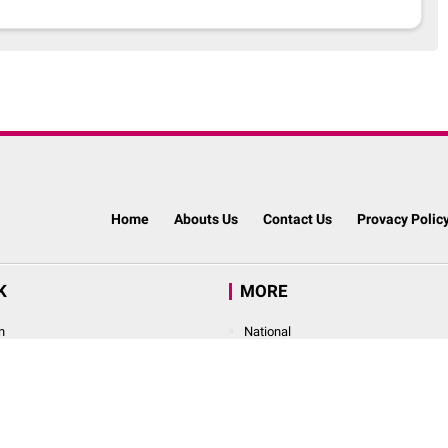
Home
Abouts Us
Contact Us
Provacy Polic
K
MORE
n
National
nce
Finance
stment
Investment
stry
Industry
rnational
International