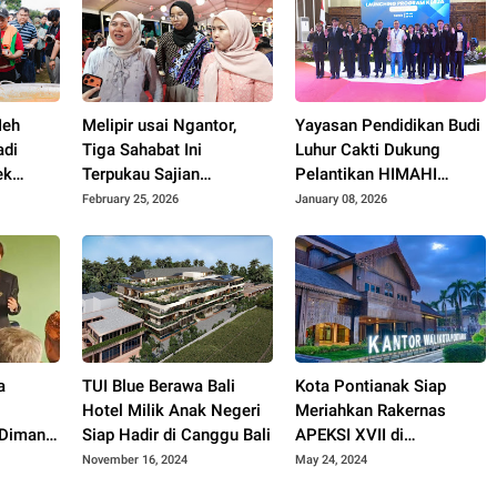
Meh
Melipir usai Ngantor,
Yayasan Pendidikan Budi
adi
Tiga Sahabat Ini
Luhur Cakti Dukung
ek
Terpukau Sajian
Pelantikan HIMAHI
Keberagaman di Imlek
Periode 2025/2026
February 25, 2026
January 08, 2026
Festival 2577
a
TUI Blue Berawa Bali
Kota Pontianak Siap
Hotel Milik Anak Negeri
Meriahkan Rakernas
“Dimana
Siap Hadir di Canggu Bali
APEKSI XVII di
yat?”
Balikpapan di Buka
November 16, 2024
May 24, 2024
Presiden Jokowi