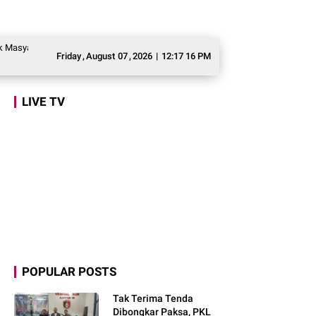
rakat Awasi Program Makan Bergizi Gratis agar Tepat Sasaran
Legislator G
Friday
,
August
07
,
2026
|
12:17 17 PM
LIVE TV
POPULAR POSTS
Tak Terima Tenda
Dibongkar Paksa, PKL