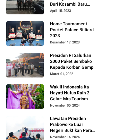
Duri Kosambi Baru
Gugat PT MD
April 15, 2023
Home Tournament
Pocket Palace Billiard
2023
Desember 17, 2023
Presiden RI Salurkan
2000 Paket Sembako
Kepada Korban Gempa
di Pasaman Barat
Maret 01, 2022
Wakili Indonesia Ita
Hayati Nufus Raih 2
Gelar: Mrs Tourism
2024 dan Fourth
November 05, 2024
Runner Up Mrs
Worldwide
Lawatan Presiden
International 2024, di
Prabowo ke Luar
Pemilihan Mrs
Negeri Buktikan Peran
Worldwide 2024
Strategis Indonesia di
November 14, 2024