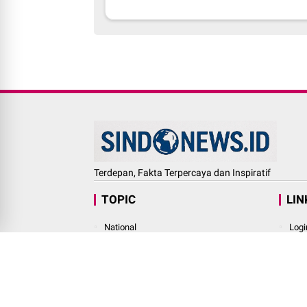
Terdepan, Fakta Terpercaya dan Inspiratif
TOPIC
LIN
National
Logi
Finance
Fina
Investment
Inve
Industry
Indu
International
Inte