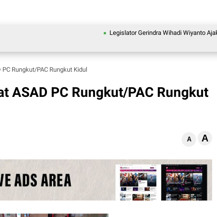
Legislator Gerindra Wihadi Wiyanto Ajak Masya
D PC Rungkut/PAC Rungkut Kidul
ilat ASAD PC Rungkut/PAC Rungkut
A
A