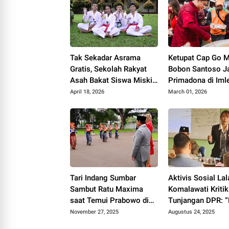
Tak Sekadar Asrama
Ketupat Cap Go 
Gratis, Sekolah Rakyat
Bobon Santoso J
Asah Bakat Siswa Miskin
Primadona di Iml
Lewat Taekwondo dan
Festival 2577
April 18, 2026
March 01, 2026
Seni Tari
Tari Indang Sumbar
Aktivis Sosial Lal
Sambut Ratu Maxima
Komalawati Kritik
saat Temui Prabowo di
Tunjangan DPR: 
Istana
Empati untuk Rak
November 27, 2025
Augustus 24, 2025