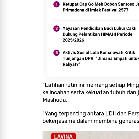
Ketupat Cap Go Meh Bobon Santoso J
Primadona di Imlek Festival 2577
Yayasan Pendidikan Budi Luhur Cakti
Dukung Pelantikan HIMAHI Periode
2025/2026
Aktivis Sosial Lala Komalawati Kritik
Tunjangan DPR: “Dimana Empati untu
Rakyat?”
“Latihan rutin ini memang setiap Mingg
kelincahan serta kekuatan tubuh dan ju
Mashuda.
"Yang terpenting antara LDII dan Pe
bekerjasama dalam membina generasi