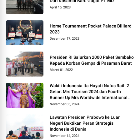
Duri Kosambi Baru Gugat PT MD
April 15, 2023
Home Tournament Pocket Palace Billiard
2023
Desember 17, 2023
Presiden RI Salurkan 2000 Paket Sembako
Kepada Korban Gempa di Pasaman Barat
Maret 01, 2022
Wakili Indonesia Ita Hayati Nufus Raih 2
Gelar: Mrs Tourism 2024 dan Fourth
Runner Up Mrs Worldwide International
2024, di Pemilihan Mrs Worldwide 2024
November 05, 2024
Lawatan Presiden Prabowo ke Luar
Negeri Buktikan Peran Strategis
Indonesia di Dunia
November 14, 2024