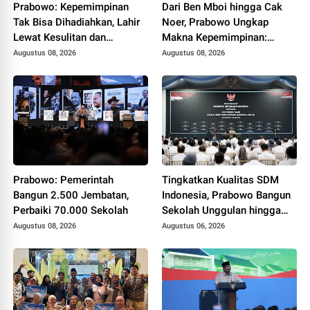
Prabowo: Kepemimpinan
Dari Ben Mboi hingga Cak
Tak Bisa Dihadiahkan, Lahir
Noer, Prabowo Ungkap
Lewat Kesulitan dan
Makna Kepemimpinan:
Keberanian
Bekerja, Cintai Rakyat &
Augustus 08, 2026
Augustus 08, 2026
Gunakan Akal Sehat
Prabowo: Pemerintah
Tingkatkan Kualitas SDM
Bangun 2.500 Jembatan,
Indonesia, Prabowo Bangun
Perbaiki 70.000 Sekolah
Sekolah Unggulan hingga
Undang Universitas Terbaik
Augustus 08, 2026
Augustus 06, 2026
Dunia