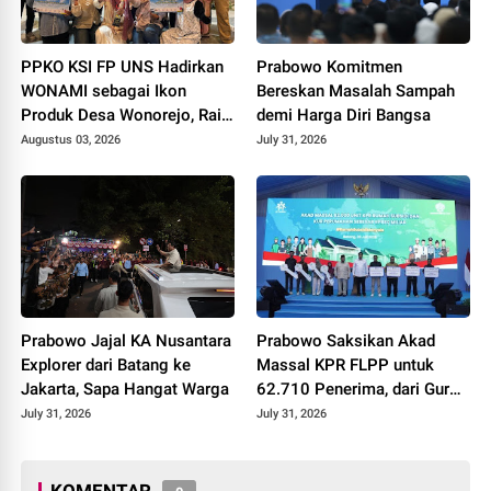
PPKO KSI FP UNS Hadirkan
Prabowo Komitmen
WONAMI sebagai Ikon
Bereskan Masalah Sampah
Produk Desa Wonorejo, Raih
demi Harga Diri Bangsa
Tiga Penghargaan di
Augustus 03, 2026
July 31, 2026
Polokarto Tumoto Expo
2026
Prabowo Jajal KA Nusantara
Prabowo Saksikan Akad
Explorer dari Batang ke
Massal KPR FLPP untuk
Jakarta, Sapa Hangat Warga
62.710 Penerima, dari Guru
SD hingga Pengemudi Ojol
July 31, 2026
July 31, 2026
KOMENTAR