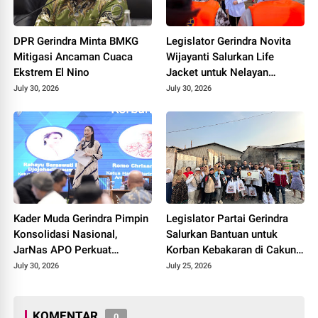
DPR Gerindra Minta BMKG
Legislator Gerindra Novita
Mitigasi Ancaman Cuaca
Wijayanti Salurkan Life
Ekstrem El Nino
Jacket untuk Nelayan
Cilacap, Tegaskan
July 30, 2026
July 30, 2026
Keselamatan Pelayaran
Harus Jadi Prioritas
Kader Muda Gerindra Pimpin
Legislator Partai Gerindra
Konsolidasi Nasional,
Salurkan Bantuan untuk
JarNas APO Perkuat
Korban Kebakaran di Cakung
Perlawanan terhadap Modus
Timur, Wujud Kepedulian
July 30, 2026
July 25, 2026
Baru Perdagangan Orang
kepada Warga Terdampak
KOMENTAR
0