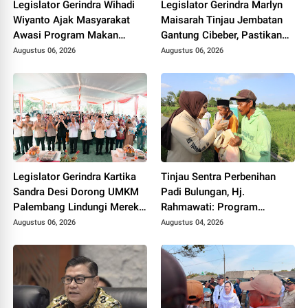
Legislator Gerindra Wihadi
Legislator Gerindra Marlyn
Wiyanto Ajak Masyarakat
Maisarah Tinjau Jembatan
Awasi Program Makan
Gantung Cibeber, Pastikan
Bergizi Gratis agar Tepat
Aspirasi Warga Terlaksana
Augustus 06, 2026
Augustus 06, 2026
Sasaran
Legislator Gerindra Kartika
Tinjau Sentra Perbenihan
Sandra Desi Dorong UMKM
Padi Bulungan, Hj.
Palembang Lindungi Merek
Rahmawati: Program
Usaha
Prabowo Bikin Petani Makin
Augustus 06, 2026
Augustus 04, 2026
Optimistis